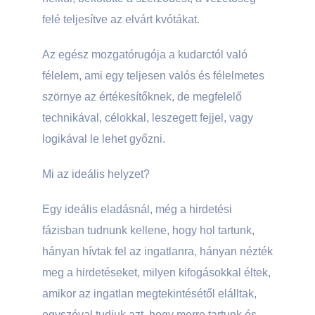
felé teljesítve az elvárt kvótákat.
Az egész mozgatórugója a kudarctól való
félelem, ami egy teljesen valós és félelmetes
szörnye az értékesítőknek, de megfelelő
technikával, célokkal, leszegett fejjel, vagy
logikával le lehet győzni.
Mi az ideális helyzet?
Egy ideális eladásnál, még a hirdetési
fázisban tudnunk kellene, hogy hol tartunk,
hányan hívtak fel az ingatlanra, hányan nézték
meg a hirdetéseket, milyen kifogásokkal éltek,
amikor az ingatlan megtekintésétől elálltak,
egyszóval tudjuk azt, hogy merre tartunk és