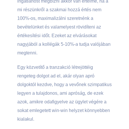
ingatlanost megbízni akkor van értelme, ha a
mi részünkről a szakmai hozzá értés nem
100%-os, maximalizálni szeretnénk a
bevételünket és valamelyest rövidíteni az
értékesítési időt. Ezeket az elvárásokat
nagyjából a kollégák 5-10%-a tudja valójában
megtenni.
Egy közvetítő a tranzakció létrejöttéig
rengeteg dolgot ad el, akár olyan apró
dolgoktól kezdve, hogy a vevőnek szimpatikus
legyen a tulajdonos, ami apróság, de ezek
azok, amikre odafigyelve az ügylet végére a
sokat emlegetett win-win helyzet könnyebben
kialakul.