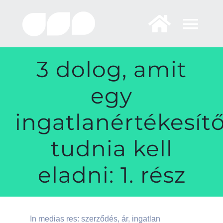
Skip
to
content
3 dolog, amit
egy
ingatlanértékesít
tudnia kell
eladni: 1. rész
In medias res: szerződés, ár, ingatlan