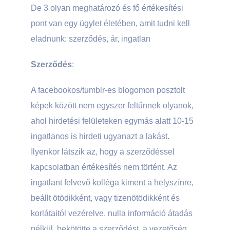
De 3 olyan meghatározó és fő értékesítési
pont van egy ügylet életében, amit tudni kell
eladnunk: szerződés, ár, ingatlan
Szerződés
:
A facebookos/tumblr-es blogomon posztolt
képek között nem egyszer feltűnnek olyanok,
ahol hirdetési felületeken egymás alatt 10-15
ingatlanos is hirdeti ugyanazt a lakást.
Ilyenkor látszik az, hogy a szerződéssel
kapcsolatban értékesítés nem történt. Az
ingatlant felvevő kolléga kiment a helyszínre,
beállt ötödikként, vagy tizenötödikként és
korlátaitól vezérelve, nulla információ átadás
nélkül, bekötötte a szerződést, a vezetőség