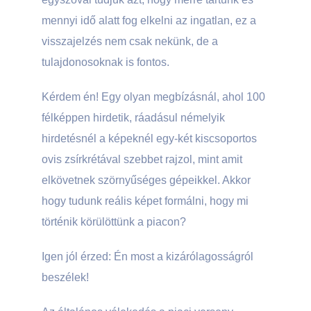
mennyi idő alatt fog elkelni az ingatlan, ez a
visszajelzés nem csak nekünk, de a
tulajdonosoknak is fontos.
Kérdem én! Egy olyan megbízásnál, ahol 100
félképpen hirdetik, ráadásul némelyik
hirdetésnél a képeknél egy-két kiscsoportos
ovis zsírkrétával szebbet rajzol, mint amit
elkövetnek szörnyűséges gépeikkel. Akkor
hogy tudunk reális képet formálni, hogy mi
történik körülöttünk a piacon?
Igen jól érzed: Én most a kizárólagosságról
beszélek!