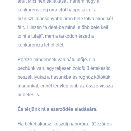
árult Mici néniék lakását, hanem hogy a
konkurens cég orra elöl happolják el a
bizniszt, alacsonyabb áron bele tolva mind két
félt. Hiszen “a deal-be minél előbb bele kell
tolni a tulajt”, mert a tarkódon érzed a
konkurencia lehelletét.
Persze mindennek van hátulütője. Ha
pechünk van, egy teljesen zöldfülű értékesítő
beszélt lyukat a hasunkba és röghöz kötöttük
magunkat, ennél tényleg jobb az össze-vissza
hirdetés is.
És térjünk rá a szerződés eladására.
Ha békét akarsz: készülj háborúra. (Cézár és