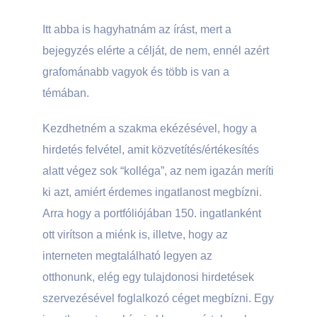
Itt abba is hagyhatnám az írást, mert a
bejegyzés elérte a célját, de nem, ennél azért
grafománabb vagyok és több is van a
témában.
Kezdhetném a szakma ekézésével, hogy a
hirdetés felvétel, amit közvetítés/értékesítés
alatt végez sok “kolléga”, az nem igazán meríti
ki azt, amiért érdemes ingatlanost megbízni.
Arra hogy a portfóliójában 150. ingatlanként
ott virítson a miénk is, illetve, hogy az
interneten megtalálható legyen az
otthonunk, elég egy tulajdonosi hirdetések
szervezésével foglalkozó céget megbízni. Egy