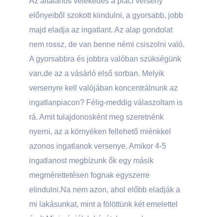
Az általános vélekedés a piaci verseny
előnyeiből szokott kiindulni, a gyorsabb, jobb
majd eladja az ingatlant. Az alap gondolat
nem rossz, de van benne némi csiszolni való.
A gyorsabbra és jobbra valóban szükségünk
van,de az a vásárló első sorban. Melyik
versenyre kell valójában koncentrálnunk az
ingatlanpiacon? Félig-meddig válaszoltam is
rá. Amit tulajdonosként meg szeretnénk
nyerni, az a környéken fellehető miénkkel
azonos ingatlanok versenye. Amikor 4-5
ingatlanost megbízunk ők egy másik
megmérettetésen fognak egyszerre
elindulni.Na nem azon, ahol előbb eladják a
mi lakásunkat, mint a fölöttünk két emelettel