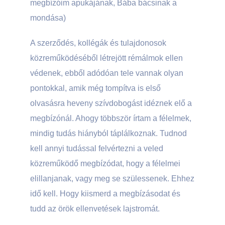
megbízóim apukájának, Bába bácsinak a
mondása)
A szerződés, kollégák és tulajdonosok
közreműködéséből létrejött rémálmok ellen
védenek, ebből adódóan tele vannak olyan
pontokkal, amik még tompítva is első
olvasásra heveny szívdobogást idéznek elő a
megbízónál. Ahogy többször írtam a félelmek,
mindig tudás hiányból táplálkoznak. Tudnod
kell annyi tudással felvértezni a veled
közreműködő megbízódat, hogy a félelmei
elillanjanak, vagy meg se szülessenek. Ehhez
idő kell. Hogy kiismerd a megbízásodat és
tudd az örök ellenvetések lajstromát.