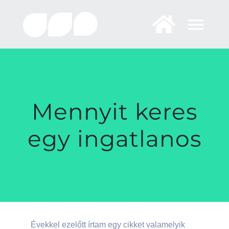
Skip
to
content
Mennyit keres
egy ingatlanos
Évekkel ezelőtt írtam egy cikket valamelyik