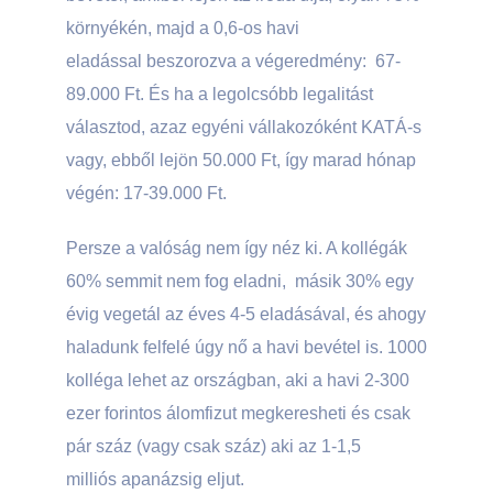
környékén, majd a 0,6-os havi
eladással beszorozva a végeredmény: 67-
89.000 Ft. És ha a legolcsóbb legalitást
választod, azaz egyéni vállakozóként KATÁ-s
vagy, ebből lejön 50.000 Ft, így marad hónap
végén: 17-39.000 Ft.
Persze a valóság nem így néz ki. A kollégák
60% semmit nem fog eladni, másik 30% egy
évig vegetál az éves 4-5 eladásával, és ahogy
haladunk felfelé úgy nő a havi bevétel is. 1000
kolléga lehet az országban, aki a havi 2-300
ezer forintos álomfizut megkeresheti és csak
pár száz (vagy csak száz) aki az 1-1,5
milliós apanázsig eljut.