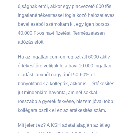
újságnak erről, akkor egy piacvezető 600 fős
ingatlanértékesítéssel foglalkozó hálózat éves
bevallásából számoltam ki, egy igen borsos
40.000 Ft-os havi fizetést. Természetesen
adózás előtt.
Ha az ingatlan.com-on regisztrált 6000 aktív
értékesítőre vetítjük le a havi 10.000 ingatlan
eladást, amiből nagyjából 50-60%-ot
bonyolítanak a kollégák, akkor is 1 értékesítés
jut mindenkire havonta, aminél sokkal
rosszabb a gyerek fekvése, hiszem jóval több
kollégára oszlik el ez az értékesítés szám.
Mit jelent ez? A KSH adatai alapján az átlag