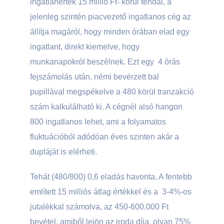
ingatlanérték 15 millió Ft- körül tendál, a
jelenleg szintén piacvezető ingatlanos cég az
állítja magáról, hogy minden órában elad egy
ingatlant, direkt kiemelve, hogy
munkanapokról beszélnek. Ezt egy 4 órás
fejszámolás után, némi bevérzett bal
pupillával megspékelve a 480 körül tranzakció
szám kalkulálható ki. A cégnél alsó hangon
800 ingatlanos lehet, ami a folyamatos
fluktuációból adódóan éves szinten akár a
dupláját is elérheti.
Tehát (480/800) 0,6 eladás havonta. A fentebb
említett 15 milliós átlag értékkel és a 3-4%-os
jutalékkal számolva, az 450-600.000 Ft
bevétel, amiből lejön az iroda díja, olyan 75%