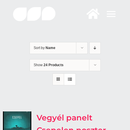
Skip
to
content
Sort by
Name
Show
24 Products
Vegyél panelt