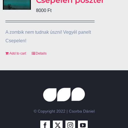
Csepelen poszter
8000
Ft
A zombik nem tudnak úszni! Vegyél panelt
Csepelen!
Add to cart
Details
© Copyright 2022 | Csorba Dániel