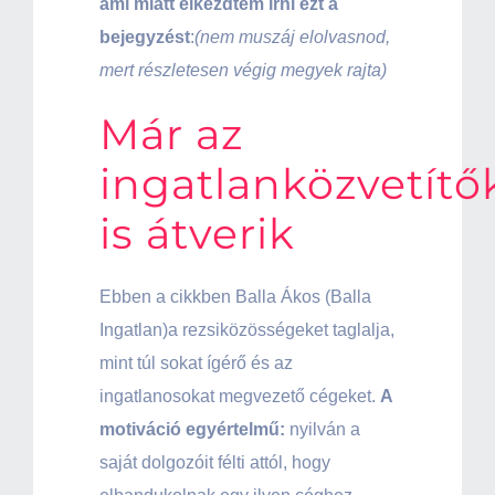
ami miatt elkezdtem írni ezt a
bejegyzést
:
(nem muszáj elolvasnod,
mert részletesen végig megyek rajta)
Már az
ingatlanközvetítő
is átverik
Ebben a cikkben Balla Ákos (Balla
Ingatlan)a rezsiközösségeket taglalja,
mint túl sokat ígérő és az
ingatlanosokat megvezető cégeket.
A
motiváció egyértelmű:
nyilván a
saját dolgozóit félti attól, hogy