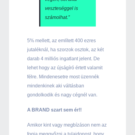
veszteséggel is
számolhat.”
5% mellett, az említett 400 ezres
jutaléknál, ha szorzok osztok, az két
darab 4 milliós ingatlant jelent. De
lehet hogy az újságíró értett valamit
félre. Mindenesetre most üzennék
mindenkinek aki váltásban
gondolkodik és nagy cégnél van.
A BRAND szart sem ér!!
Amikor kint vagy megbízáson nem az
fogja meggyőzni a tulajdonost, hogy