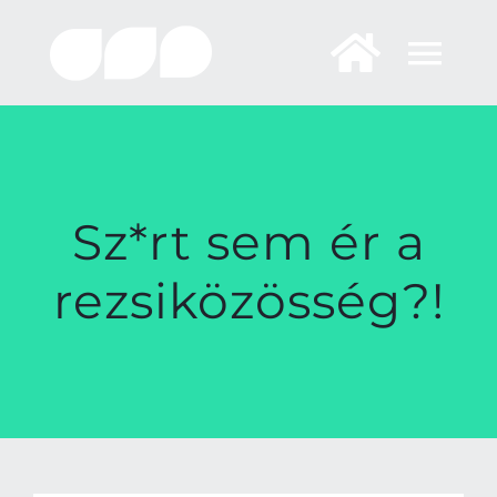
Skip
to
content
Sz*rt sem ér a
rezsiközösség?!