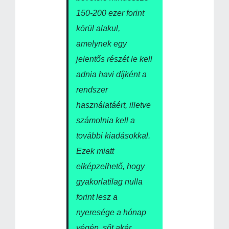
150-200 ezer forint
körül alakul,
amelynek egy
jelentős részét le kell
adnia havi díjként a
rendszer
használatáért, illetve
számolnia kell a
további kiadásokkal.
Ezek miatt
elképzelhető, hogy
gyakorlatilag nulla
forint lesz a
nyeresége a hónap
végén, sőt akár