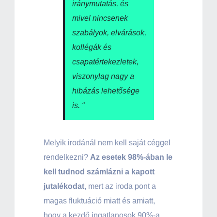
iránymutatás, és
mivel nincsenek
szabályok, elvárások,
kollégák és
csapatértekezletek,
viszonylag nagy a
hibázás lehetősége
is. “
Melyik irodánál nem kell saját céggel
rendelkezni?
Az esetek 98%-ában le
kell tudnod számlázni a kapott
jutalékodat
, mert az iroda pont a
magas fluktuáció miatt és amiatt,
hogy a kezdő ingatlanosok 90%-a