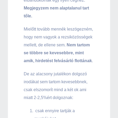
elbandukolnak egy ilyen céghez.
Megjegyzem nem alaptalanul tart
tőle.
Mielőtt tovább mennék leszögezném,
hogy nem vagyok a rezsiközösségek
mellett, de ellene sem.
Nem tartom
se többre se kevesebbre, mint
amik, hirdetést felvásárló flottának
.
De az alacsony jutalékon dolgozó
irodákat sem tartom kevesebbnek,
csak elszomorít mind a két ok ami
miatt 2-2,5%ért dolgoznak:
csak ennyire tartják a