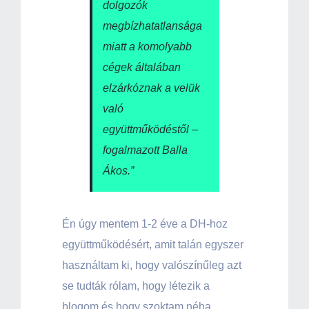
dolgozók
megbízhatatlansága
miatt a komolyabb
cégek általában
elzárkóznak a velük
való
együttműködéstől –
fogalmazott Balla
Ákos.”
Én úgy mentem 1-2 éve a DH-hoz
együttműködésért, amit talán egyszer
használtam ki, hogy valószínűleg azt
se tudták rólam, hogy létezik a
blogom és hogy szoktam néha