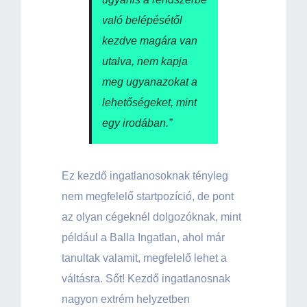
való belépésétől
kezdve magára van
utalva, nem kapja
meg ugyanazokat a
lehetőségeket, mint
egy irodában.”
Ez kezdő ingatlanosoknak tényleg
nem megfelelő startpozíció, de pont
az olyan cégeknél dolgozóknak, mint
például a Balla Ingatlan, ahol már
tanultak valamit, megfelelő lehet a
váltásra. Sőt! Kezdő ingatlanosnak
nagyon extrém helyzetben