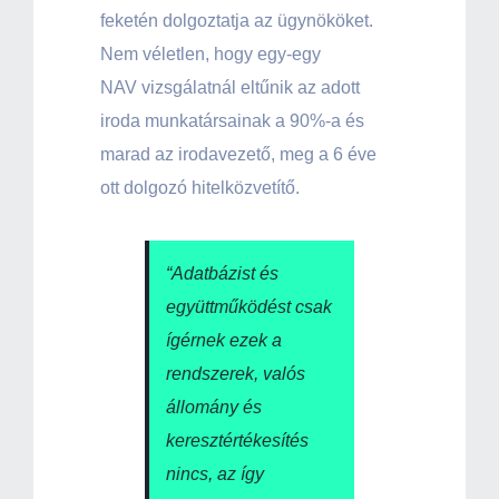
feketén dolgoztatja az ügynököket.
Nem véletlen, hogy egy-egy
NAV vizsgálatnál eltűnik az adott
iroda munkatársainak a 90%-a és
marad az irodavezető, meg a 6 éve
ott dolgozó hitelközvetítő.
“Adatbázist és
együttműködést csak
ígérnek ezek a
rendszerek, valós
állomány és
keresztértékesítés
nincs, az így