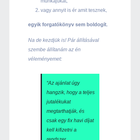
munkájukat,
vagy annyit is ér amit tesznek,
egyik forgatókönyv sem boldogít.
Na de kezdjük is! Pár állításával
szembe állítanám az én
véleményemet:
“
Az ajánlat úgy
hangzik, hogy a teljes
jutalékukat
megtarthatják, és
csak egy fix havi díjat
kell kifizetni a
rendszer