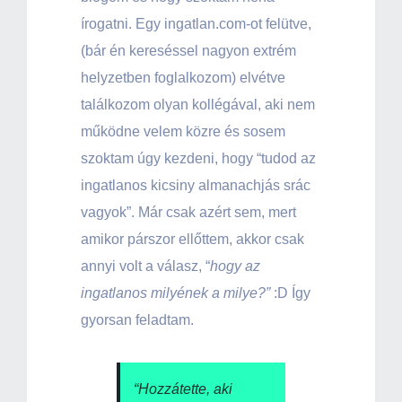
írogatni. Egy ingatlan.com-ot felütve,
(bár én kereséssel nagyon extrém
helyzetben foglalkozom) elvétve
találkozom olyan kollégával, aki nem
működne velem közre és sosem
szoktam úgy kezdeni, hogy “tudod az
ingatlanos kicsiny almanachjás srác
vagyok”. Már csak azért sem, mert
amikor párszor ellőttem, akkor csak
annyi volt a válasz, “
hogy az
ingatlanos milyének a milye?”
:D Így
gyorsan feladtam.
“Hozzátette, aki