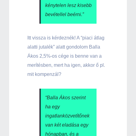
kénytelen lesz kisebb
bevétellel beérni.”
Itt vissza is kérdeznék! A “piaci átlag
alatti jutalék” alatt gondolom Balla
Ákos 2,5%-os cége is benne van a
merítésben, mert ha igen, akkor ő pl.
mit kompenzál?
“Balla Ákos szerint
ha egy
ingatlanközvetítőnek
van két eladása egy
hónapban, és a