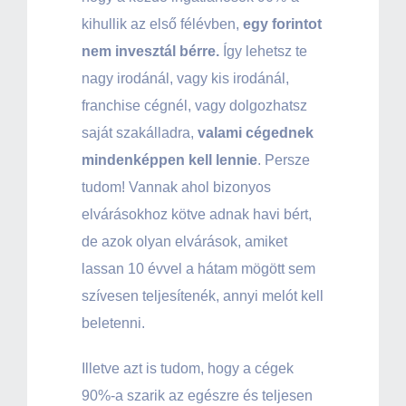
kihullik az első félévben,
egy forintot
nem invesztál bérre.
Így lehetsz te
nagy irodánál, vagy kis irodánál,
franchise cégnél, vagy dolgozhatsz
saját szakálladra,
valami cégednek
mindenképpen kell lennie
. Persze
tudom! Vannak ahol bizonyos
elvárásokhoz kötve adnak havi bért,
de azok olyan elvárások, amiket
lassan 10 évvel a hátam mögött sem
szívesen teljesítenék, annyi melót kell
beletenni.
Illetve azt is tudom, hogy a cégek
90%-a szarik az egészre és teljesen