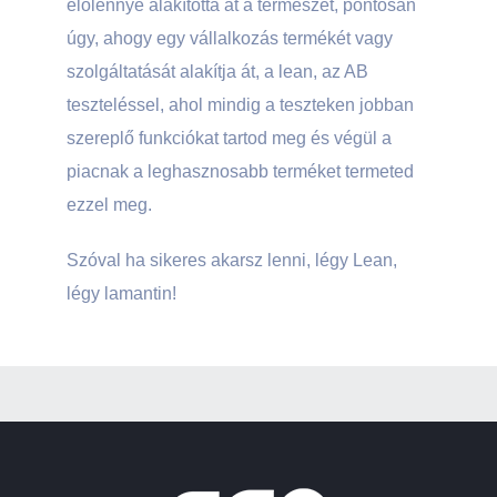
élőlénnyé alakította át a természet, pontosan
úgy, ahogy egy vállalkozás termékét vagy
szolgáltatását alakítja át, a lean, az AB
teszteléssel, ahol mindig a teszteken jobban
szereplő funkciókat tartod meg és végül a
piacnak a leghasznosabb terméket termeted
ezzel meg.
Szóval ha sikeres akarsz lenni, légy Lean,
légy lamantin!