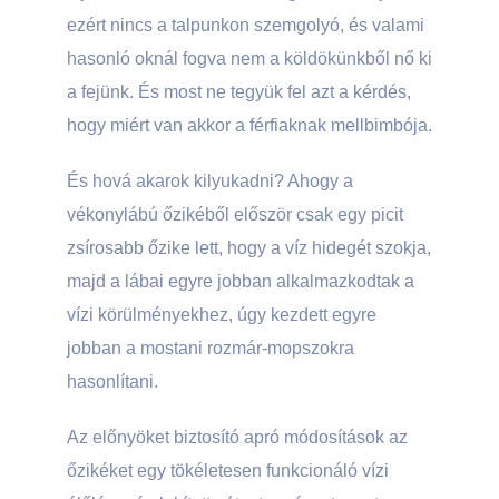
ezért nincs a talpunkon szemgolyó, és valami
hasonló oknál fogva nem a köldökünkből nő ki
a fejünk. És most ne tegyük fel azt a kérdés,
hogy miért van akkor a férfiaknak mellbimbója.
És hová akarok kilyukadni? Ahogy a
vékonylábú őzikéből először csak egy picit
zsírosabb őzike lett, hogy a víz hidegét szokja,
majd a lábai egyre jobban alkalmazkodtak a
vízi körülményekhez, úgy kezdett egyre
jobban a mostani rozmár-mopszokra
hasonlítani.
Az előnyöket biztosító apró módosítások az
őzikéket egy tökéletesen funkcionáló vízi