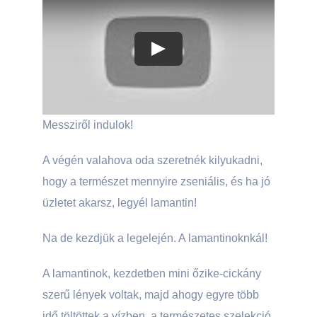
Play
Messziről indulok!
A végén valahova oda szeretnék kilyukadni,
hogy a természet mennyire zseniális, és ha jó
üzletet akarsz, legyél lamantin!
Na de kezdjük a legelején. A lamantinoknkál!
A lamantinok, kezdetben mini őzike-cickány
szerű lények voltak, majd ahogy egyre több
idő töltöttek a vízben, a természetes szelekció