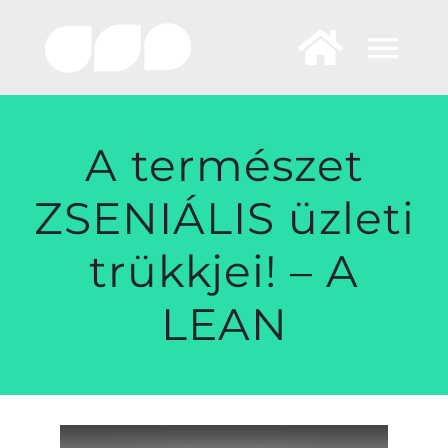
Skip
to
content
A természet
ZSENIÁLIS üzleti
trükkjei! – A
LEAN