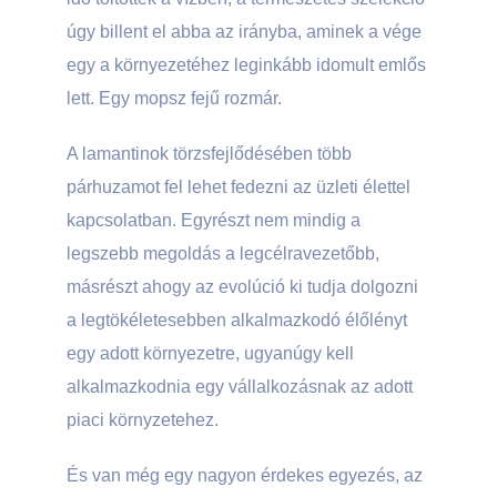
úgy billent el abba az irányba, aminek a vége
egy
a környezetéhez leginkább idomult emlős
lett. Egy mopsz fejű rozmár.
A lamantinok törzsfejlődésében több
párhuzamot fel lehet fedezni az üzleti élettel
kapcsolatban. Egyrészt nem mindig a
legszebb megoldás a legcélravezetőbb,
másrészt ahogy az evolúció ki tudja dolgozni
a legtökéletesebben alkalmazkodó élőlényt
egy adott környezetre, ugyanúgy kell
alkalmazkodnia egy vállalkozásnak az adott
piaci környzetehez.
És van még egy nagyon érdekes egyezés, az