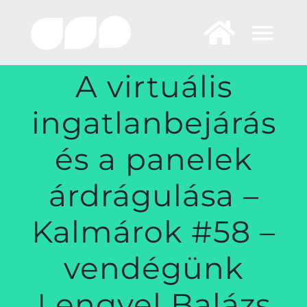
Skip
to
content
A virtuális
ingatlanbejárás
és a panelek
árdrágulása –
Kalmárok #58 –
vendégünk
Lengyel Balázs