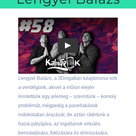
Play
Lengyel Balázs, a 3Dingatlan tulajdonosa volt
a vendégünk, akivel a műsor elején
érintettünk egy jelenleg – szerintünk – komoly
problémát, mégpedig a panellakások
indokolatlan árazását, de aztán rátértünk a
hazai pályájára, az ingatlanok virtuális
bemutatására, fotózására és drónozására.