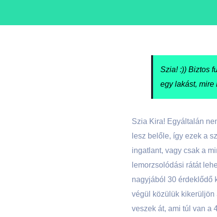
Szia! :)) Biztos
egy lakást, mire
Szia Kira! Egyáltalán ne
lesz belőle, így ezek a 
ingatlant, vagy csak a mi
lemorzsolódási rátát leh
nagyjából 30 érdeklődő k
végül közülük kikerüljön
veszek át, ami túl van a 