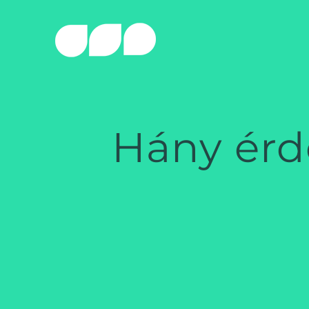
Skip
to
content
Hány érd