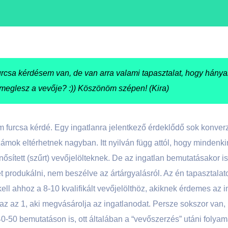
 furcsa kérdésem van, de van arra valami tapasztalat, hogy hán
 meglesz a vevője? :)) Köszönöm szépen! (Kira)
m furcsa kérdé. Egy ingatlanra jelentkező érdeklődő sok konver
számok eltérhetnek nagyban. Itt nyilván függ attól, hogy minden
nősített (szűrt) vevőjelölteknek. De az ingatlan bemutatásakor i
et produkálni, nem beszélve az ártárgyalásról. Az én tapasztalat
ell ahhoz a 8-10 kvalifikált vevőjelölthöz, akiknek érdemes az 
 az az 1, aki megvásárolja az ingatlanodat. Persze sokszor van,
40-50 bemutatáson is, ott általában a “vevőszerzés” utáni folyam