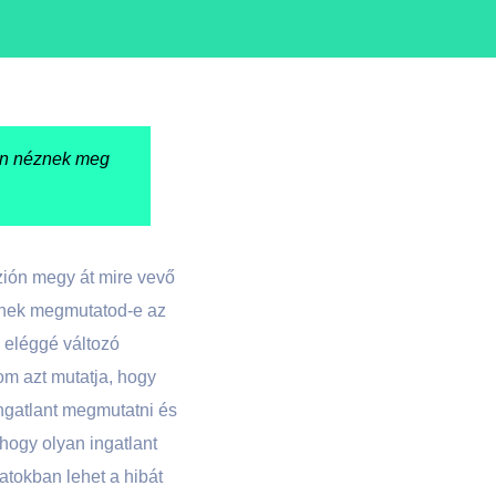
yan néznek meg
zión megy át mire vevő
kinek megmutatod-e az
s eléggé változó
om azt mutatja, hogy
ingatlant megmutatni és
 hogy olyan ingatlant
atokban lehet a hibát