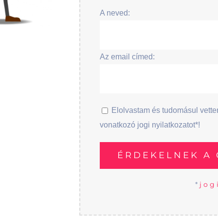
A neved:
Az email címed:
Elolvastam és tudomásul vett
vonatkozó jogi nyilatkozatot*!
*
jog