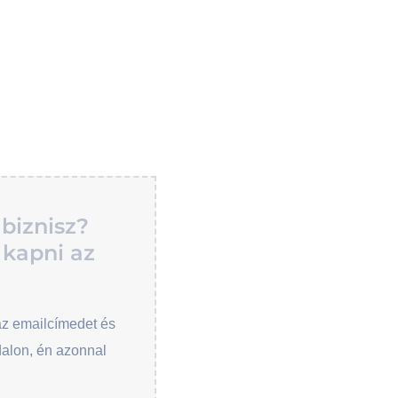
 biznisz?
 kapni az
az emailcímedet és
dalon, én azonnal