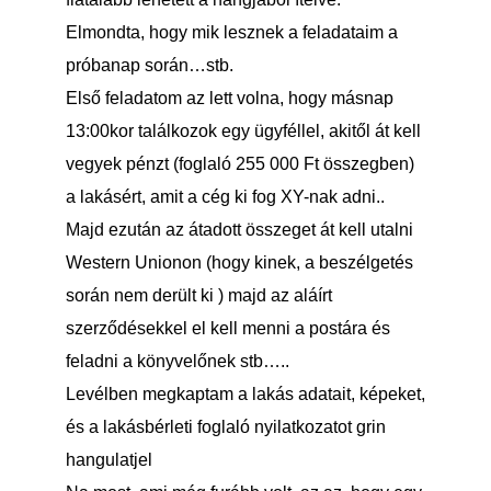
Elmondta, hogy mik lesznek a feladataim a
próbanap során…stb.
Első feladatom az lett volna, hogy másnap
13:00kor találkozok egy ügyféllel, akitől át kell
vegyek pénzt (foglaló 255 000 Ft összegben)
a lakásért, amit a cég ki fog XY-nak adni..
Majd ezután az átadott összeget át kell utalni
Western Unionon (hogy kinek, a beszélgetés
során nem derült ki ) majd az aláírt
szerződésekkel el kell menni a postára és
feladni a könyvelőnek stb…..
Levélben megkaptam a lakás adatait, képeket,
és a lakásbérleti foglaló nyilatkozatot grin
hangulatjel