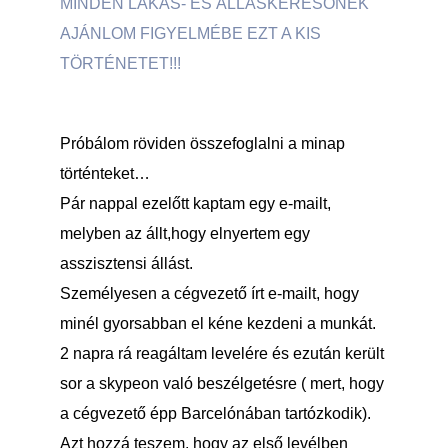
MINDEN LAKÁS- ÉS ÁLLÁSKERESŐNEK
AJÁNLOM FIGYELMÉBE EZT A KIS
TÖRTÉNETET!!!
Próbálom röviden összefoglalni a minap
történteket…
Pár nappal ezelőtt kaptam egy e-mailt,
melyben az állt,hogy elnyertem egy
asszisztensi állást.
Személyesen a cégvezető írt e-mailt, hogy
minél gyorsabban el kéne kezdeni a munkát.
2 napra rá reagáltam levelére és ezután került
sor a skypeon való beszélgetésre ( mert, hogy
a cégvezető épp Barcelónában tartózkodik).
Azt hozzá teszem, hogy az első levélben