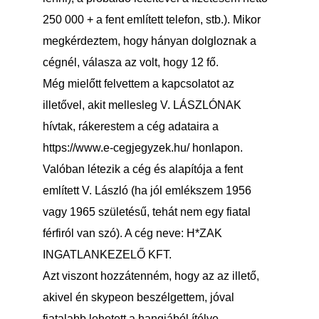
250 000 + a fent említett telefon, stb.). Mikor
megkérdeztem, hogy hányan dolgloznak a
cégnél, válasza az volt, hogy 12 fő.
Még mielőtt felvettem a kapcsolatot az
illetővel, akit mellesleg V. LÁSZLÓNAK
hívtak, rákerestem a cég adataira a
https://www.e-cegjegyzek.hu/
honlapon.
Valóban létezik a cég és alapítója a fent
említett V. László (ha jól emlékszem 1956
vagy 1965 születésű, tehát nem egy fiatal
férfiról van szó). A cég neve: H*ZAK
INGATLANKEZELŐ KFT.
Azt viszont hozzátenném, hogy az az illető,
akivel én skypeon beszélgettem, jóval
fiatalabb lehetett a hangjából ítélve.