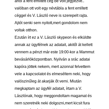
ahol a fent említett cég be volt jegyezve..
valóban ott volt egy névtábla a fent említett
céggel és V. László neve is szerepelt rajta.
Ajtót senki sem nyitott,mert gondolom nem
voltak otthon.
Ezután írt ez a V. László skypeon és elküldte
annak az ügyfélnek az adatait, akitől át kellett
vennem a pénzt már este 19:00-kor a Mammut
bevásárlóközpontban. Nyilván a srác adatai
kapóra jöttek nekem, mert azonnal felvettem
vele a kapcsolatot és elmeséltem neki, hogy
valószinűleg át akarják őt verni. Miután
megkaptam az ügyfél adatait, írtam a V.
Lászlónak, hogy meggondoltam magamat és
nem szeretnék neki dolgozni,mert kicsit fura