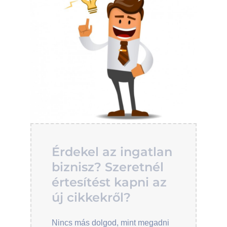
Érdekel az ingatlan
biznisz? Szeretnél
értesítést kapni az
új cikkekről?
Nincs más dolgod, mint megadni