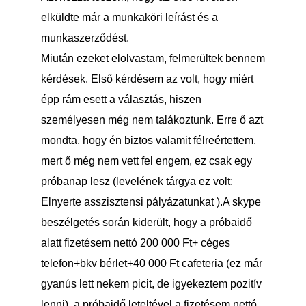
elküldte már a munkaköri leírást és a
munkaszerződést.
Miután ezeket elolvastam, felmerültek bennem
kérdések. Első kérdésem az volt, hogy miért
épp rám esett a választás, hiszen
személyesen még nem talákoztunk. Erre ő azt
mondta, hogy én biztos valamit félreértettem,
mert ő még nem vett fel engem, ez csak egy
próbanap lesz (levelének tárgya ez volt:
Elnyerte asszisztensi pályázatunkat ).A skype
beszélgetés során kiderült, hogy a próbaidő
alatt fizetésem nettó 200 000 Ft+ céges
telefon+bkv bérlet+40 000 Ft cafeteria (ez már
gyanús lett nekem picit, de igyekeztem pozitív
lenni), a próbaidő leteltével a fizetésem nettó