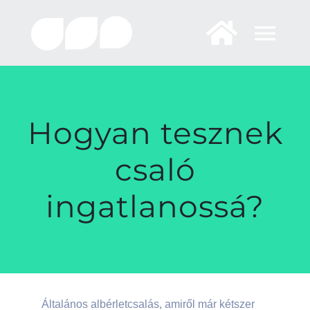
Skip
to
content
Hogyan tesznek
csaló
ingatlanossá?
Általános albérletcsalás, amiről már kétszer