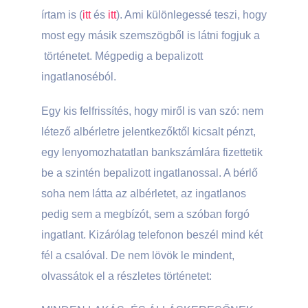
írtam is (
itt
és
itt
). Ami különlegessé teszi, hogy
most egy másik szemszögből is látni fogjuk a
történetet. Mégpedig a bepalizott
ingatlanoséból.
Egy kis felfrissítés, hogy miről is van szó: nem
létező albérletre jelentkezőktől kicsalt pénzt,
egy lenyomozhatatlan bankszámlára fizettetik
be a szintén bepalizott ingatlanossal. A bérlő
soha nem látta az albérletet, az ingatlanos
pedig sem a megbízót, sem a szóban forgó
ingatlant. Kizárólag telefonon beszél mind két
fél a csalóval. De nem lövök le mindent,
olvassátok el a részletes történetet: