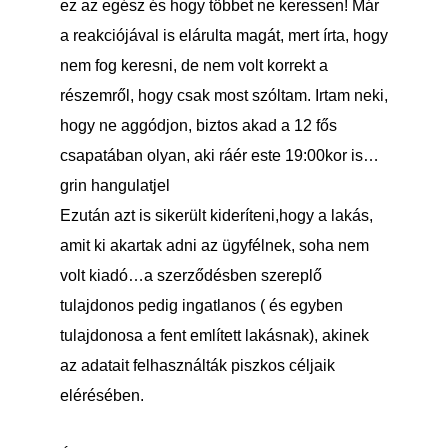
ez az egész és hogy többet ne keressen! Már
a reakciójával is elárulta magát, mert írta, hogy
nem fog keresni, de nem volt korrekt a
részemről, hogy csak most szóltam. Irtam neki,
hogy ne aggódjon, biztos akad a 12 fős
csapatában olyan, aki ráér este 19:00kor is…
grin hangulatjel
Ezután azt is sikerült kideríteni,hogy a lakás,
amit ki akartak adni az ügyfélnek, soha nem
volt kiadó…a szerződésben szereplő
tulajdonos pedig ingatlanos ( és egyben
tulajdonosa a fent említett lakásnak), akinek
az adatait felhasználták piszkos céljaik
elérésében.