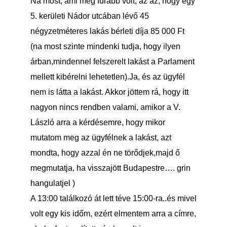
Na most, ami még furább volt, az az, hogy egy
5. kerületi Nádor utcában lévő 45
négyzetméteres lakás bérleti díja 85 000 Ft
(na most szinte mindenki tudja, hogy ilyen
árban,mindennel felszerelt lakást a Parlament
mellett kibérelni lehetetlen).Ja, és az ügyfél
nem is látta a lakást. Akkor jöttem rá, hogy itt
nagyon nincs rendben valami, amikor a V.
László arra a kérdésemre, hogy mikor
mutatom meg az ügyfélnek a lakást, azt
mondta, hogy azzal én ne törődjek,majd ő
megmutatja, ha visszajött Budapestre…. grin
hangulatjel )
A 13:00 találkozó át lett téve 15:00-ra..és mivel
volt egy kis időm, ezért elmentem arra a címre,