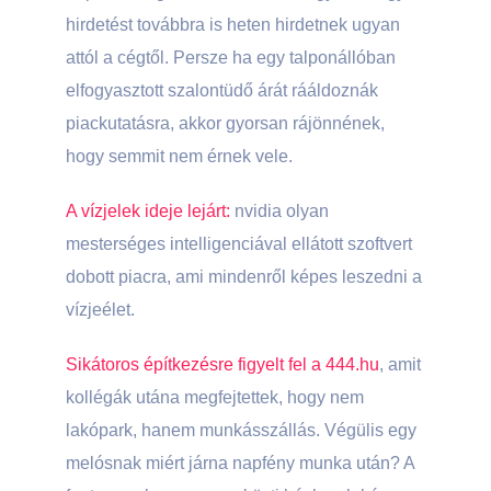
hirdetést továbbra is heten hirdetnek ugyan
attól a cégtől. Persze ha egy talponállóban
elfogyasztott szalontüdő árát rááldoznák
piackutatásra, akkor gyorsan rájönnének,
hogy semmit nem érnek vele.
A vízjelek ideje lejárt:
nvidia olyan
mesterséges intelligenciával ellátott szoftvert
dobott piacra, ami mindenről képes leszedni a
vízjeélet.
Sikátoros építkezésre figyelt fel a 444.hu
, amit
kollégák utána megfejtettek, hogy nem
lakópark, hanem munkásszállás. Végülis egy
melósnak miért járna napfény munka után? A