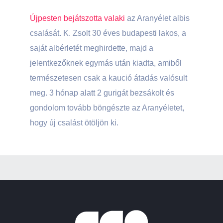
Újpesten bejátszotta valaki
az Aranyélet albis
csalását.
K. Zsolt 30 éves budapesti lakos, a
saját albérletét meghirdette, majd a
jelentkezőknek egymás után kiadta, amiből
természetesen csak a kaució átadás valósult
meg. 3 hónap alatt 2 gurigát bezsákolt és
gondolom tovább böngészte az Aranyéletet,
hogy új csalást ötöljön ki.