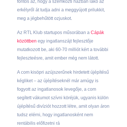
fontos az, hogy a szemközti házban lakó az
erkélyről át tudja adni a meggyújott prilukkit,
meg a jégbehűtött ozjuskot.
Az RTL Klub startupos műsorában a
Cápák
közöttben
egy ingatlanszájt fejlesztője
mutatkozott be, aki 60-70 milliót kért a további
fejleszteésre, amit ember még nem látott.
A com kisöpri azújszerűnek hirdetett újépítésű
kégliket – az újépítéseknél már amúgy is
fogyott az ingatlanosok levegője, a com
segített vákumot szívni köréjük, ugyanis külön
újépítésű divíziót hozzott létre, amit olyan áron
tudsz elérni, hogy ingatlanosként nem
rentábilis előfizetni rá