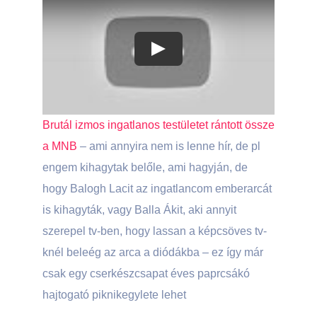
Play
Brutál izmos ingatlanos testületet rántott össze
a MNB
– ami annyira nem is lenne hír, de pl
engem kihagytak belőle, ami hagyján, de
hogy Balogh Lacit az ingatlancom emberarcát
is kihagyták, vagy Balla Ákit, aki annyit
szerepel tv-ben, hogy lassan a képcsöves tv-
knél beleég az arca a diódákba – ez így már
csak egy cserkészcsapat éves paprcsákó
hajtogató piknikegylete lehet