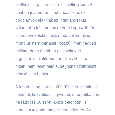
Netflix új ingatlanos sorozat selling sunset –
amiben jövendőbeli rúdtáncosok és ex-
gogolányok alakítják az ingatlanosokat,
valamint a két tampon méretű kopasz főnök
az irodavezetőket, akik ráadásul ikerek is,
mondjuk nem csinálják rosszúl, mert negyed
milliárd dodó értékben passzoltak el
ingatlanokat kaliforniában. Nézzétek, bár
okulni nem lehet belőle, de jobban zsibbaszt
mint fél liter lidokain
A fapados ingatlanos.
200.000 ft ért vállalnak
mindent, közvetítést, ügyvédet, energetikát, és
ha rádobsz 50 ezret, akkor betonozni is
jönnek a taktaharkányi víkendtelkedre. Az