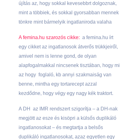
újítás az, hogy sokkal kevesebbrt dolgoznak,
mint a többiek, és sokkal gyorsabban mennek
tönkre mint bármelyik ingatlaniroda valaha
A femina.hu szarozós cikke:
a femina.hu írt
egy cikket az ingatlanosok átverős trükkjeiről,
amivel nem is lenne gond, de olyan
alapfogalmakkal nincsenek tisztában, hogy mi
az hogy foglaló, kb annyi szakmaiság van
benne, mintha egy tortarecept azzal
kezdődne, hogy végy egy nagy kék traktort.
A DH az IMR rendszert szigorítja – a DH-nak
megjött az esze és kisöpri a külsős duplikáló
ingatlanosokat – és megtartja a belsős
duplikáló ingatlanosokat, azaz egyetlen egy