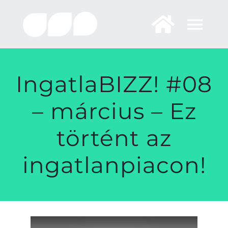
Skip
to
content
IngatlaBIZZ! #08
– március – Ez
történt az
ingatlanpiacon!