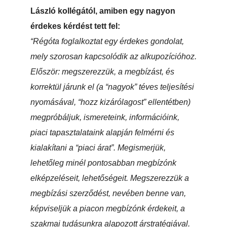
László kollégától, amiben egy nagyon
érdekes kérdést tett fel:
“Régóta foglalkoztat egy érdekes gondolat,
mely szorosan kapcsolódik az alkupozícióhoz.
Először: megszerezzük, a megbízást, és
korrektül járunk el (a “nagyok” téves teljesítési
nyomásával, “hozz kizárólagost” ellentétben)
megpróbáljuk, ismereteink, információink,
piaci tapasztalataink alapján felmérni és
kialakítani a “piaci árat”. Megismerjük,
lehetőleg minél pontosabban megbízónk
elképzeléseit, lehetőségeit. Megszerezzük a
megbízási szerződést, nevében benne van,
képviseljük a piacon megbízónk érdekeit, a
szakmai tudásunkra alapozott árstratégiával.