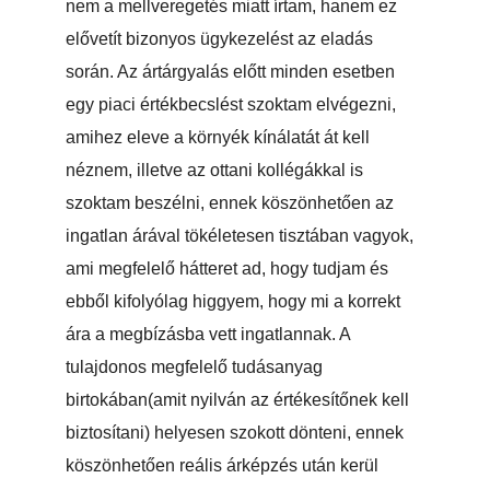
nem a mellveregetés miatt írtam, hanem ez
elővetít bizonyos ügykezelést az eladás
során. Az ártárgyalás előtt minden esetben
egy piaci értékbecslést szoktam elvégezni,
amihez eleve a környék kínálatát át kell
néznem, illetve az ottani kollégákkal is
szoktam beszélni, ennek köszönhetően az
ingatlan árával tökéletesen tisztában vagyok,
ami megfelelő hátteret ad, hogy tudjam és
ebből kifolyólag higgyem, hogy mi a korrekt
ára a megbízásba vett ingatlannak. A
tulajdonos megfelelő tudásanyag
birtokában(amit nyilván az értékesítőnek kell
biztosítani) helyesen szokott dönteni, ennek
köszönhetően reális árképzés után kerül