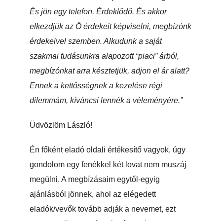
És jön egy telefon. Érdeklődő. És akkor
elkezdjük az Ő érdekeit képviselni, megbízónk
érdekeivel szemben. Alkudunk a saját
szakmai tudásunkra alapozott “piaci” árból,
megbízónkat arra késztetjük, adjon el ár alatt?
Ennek a kettősségnek a kezelése régi
dilemmám, kíváncsi lennék a véleményére.”
Üdvözlöm László!
Én főként eladó oldali értékesítő vagyok, úgy
gondolom egy fenékkel két lovat nem muszáj
megülni. A megbízásaim egytől-egyig
ajánlásból jönnek, ahol az elégedett
eladók/vevők tovább adják a nevemet, ezt