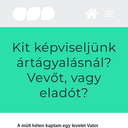
Skip
to
content
Kit képviseljünk
ártágyalásnál?
Vevőt, vagy
eladót?
A múlt héten kaptam egy levelet Vator