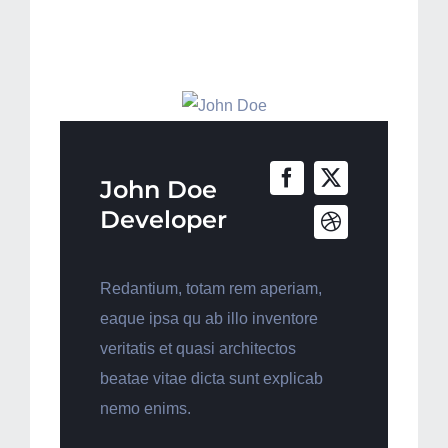
Our Valuable
Team Members
John Doe
Developer
Redantium, totam rem aperiam,
eaque ipsa qu ab illo inventore
veritatis et quasi architectos
beatae vitae dicta sunt explicab
nemo enims.