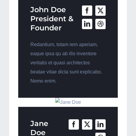
John Doe
President &
Founder
Redantium, totam rem aperiam,
eaque ipsa qu ab illo inventore
veritatis et quasi architectos
beatae vitae dicta sunt explicabo.
Nemo enim.
Jane
Doe