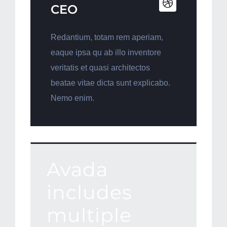
CEO
Redantium, totam rem aperiam,
eaque ipsa qu ab illo inventore
veritatis et quasi architectos
beatae vitae dicta sunt explicabo.
Nemo enim.
Avada
includes
multiple