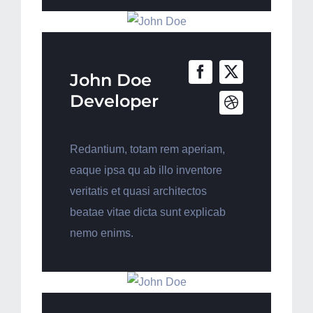
John Doe
Developer
Redantium, totam rem aperiam,
eaque ipsa qu ab illo inventore
veritatis et quasi architectos
beatae vitae dicta sunt explicab
nemo enims.