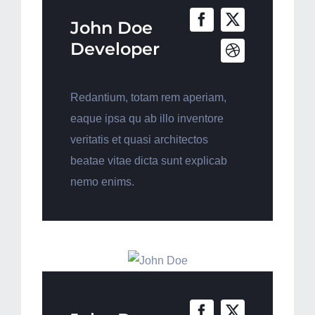
John Doe
Developer
Redantium, totam rem aperiam,
eaque ipsa qu ab illo inventore
veritatis et quasi architectos
beatae vitae dicta sunt explicab
nemo enims.