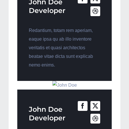
John Doe
Developer
Redantium, totam rem aperiam,
eaque ipsa qu ab illo inventore
veritatis et quasi architectos
beatae vitae dicta sunt explicab
nemo enims.
John Doe
Developer