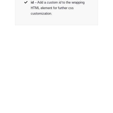
id
– Add a
custom id
to the wrapping
HTML element for further css
customization.
Join The
100,000+
Satisfied
Avada