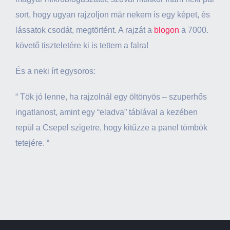
sort, hogy ugyan rajzoljon már nekem is egy képet, és
lássatok csodát, megtörtént. A rajzát a
blogon
a 7000.
követő tiszteletére ki is tettem a falra!
És a neki írt egysoros:
“ Tök jó lenne, ha rajzolnál egy öltönyös – szuperhős
ingatlanost, amint egy “eladva” táblával a kezében
repül a Csepel szigetre, hogy kitűzze a panel tömbök
tetejére. “