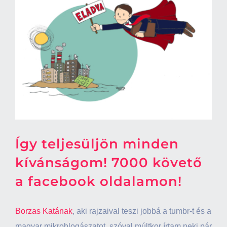
Így teljesüljön minden
kívánságom! 7000 követő
a facebook oldalamon!
Borzas Katának
, aki rajzaival teszi jobbá a tumbr-t és a
magyar mikroblogászatot, szóval múltkor írtam neki pár