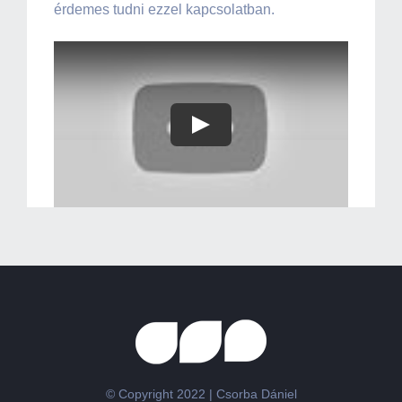
érdemes tudni ezzel kapcsolatban.
Play
© Copyright 2022 | Csorba Dániel