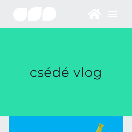
Skip
to
content
csédé vlog