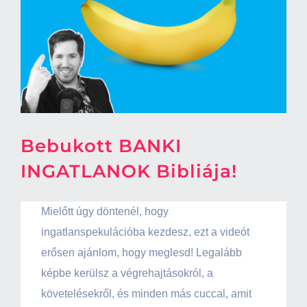
Bebukott BANKI
INGATLANOK Bibliája!
Mielőtt úgy döntenél, hogy
ingatlanspekulációba kezdesz, ezt a videót
erősen ajánlom, hogy meglesd! Legalább
képbe kerülsz a végrehajtásokról, a
követelésekről, és minden más cuccal, amit