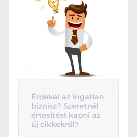
Érdekel az ingatlan
biznisz? Szeretnél
értesítést kapni az
új cikkekről?