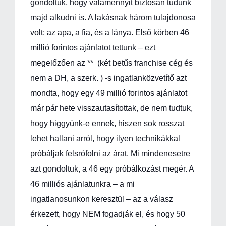
gondoltuk, hogy valamennyit biztosan tudunk
majd alkudni is. A lakásnak három tulajdonosa
volt: az apa, a fia, és a lánya. Első körben 46
millió forintos ajánlatot tettunk – ezt
megelőzően az ** (két betűs franchise cég és
nem a DH, a szerk. ) -s ingatlanközvetítő azt
mondta, hogy egy 49 millió forintos ajánlatot
már pár hete visszautasítottak, de nem tudtuk,
hogy higgyünk-e ennek, hiszen sok rosszat
lehet hallani arról, hogy ilyen technikákkal
próbáljak felsrófolni az árat. Mi mindenesetre
azt gondoltuk, a 46 egy próbálkozást megér. A
46 milliós ajánlatunkra – a mi
ingatlanosunkon keresztül – az a válasz
érkezett, hogy NEM fogadják el, és hogy 50