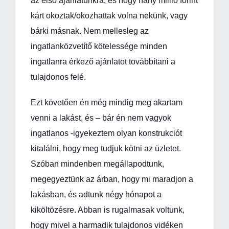
az első ajánlatunkra, és hogy hány millió forint
kárt okoztak/okozhattak volna nekünk, vagy
bárki másnak. Nem mellesleg az
ingatlanközvetítő kötelessége minden
ingatlanra érkező ajánlatot továbbítani a
tulajdonos felé.
Ezt követően én még mindig meg akartam
venni a lakást, és – bár én nem vagyok
ingatlanos -igyekeztem olyan konstrukciót
kitalálni, hogy meg tudjuk kötni az üzletet.
Szóban mindenben megállapodtunk,
megegyeztünk az árban, hogy mi maradjon a
lakásban, és adtunk négy hónapot a
kiköltözésre. Abban is rugalmasak voltunk,
hogy mivel a harmadik tulajdonos vidéken