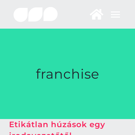
Skip
to
content
franchise
Etikátlan húzások egy