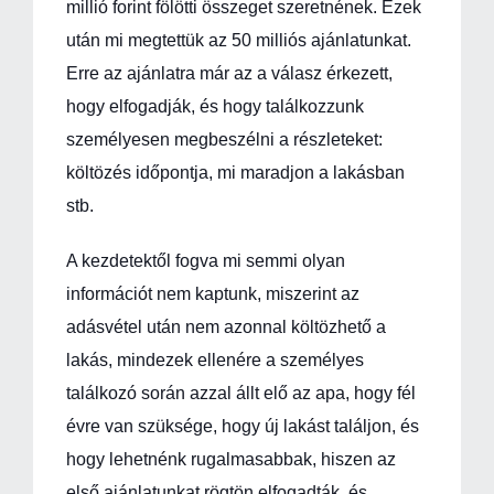
millió forint fölötti összeget szeretnének. Ezek
után mi megtettük az 50 milliós ajánlatunkat.
Erre az ajánlatra már az a válasz érkezett,
hogy elfogadják, és hogy találkozzunk
személyesen megbeszélni a részleteket:
költözés időpontja, mi maradjon a lakásban
stb.
A kezdetektől fogva mi semmi olyan
információt nem kaptunk, miszerint az
adásvétel után nem azonnal költözhető a
lakás, mindezek ellenére a személyes
találkozó során azzal állt elő az apa, hogy fél
évre van szüksége, hogy új lakást találjon, és
hogy lehetnénk rugalmasabbak, hiszen az
első ajánlatunkat rögtön elfogadták, és