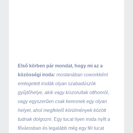
előtt szívesen
körbevezetnének.
Kapva kaptam a
lehetőségen.
Első körben pár mondat, hogy mi az a
közösségi iroda:
mostanában coworkként
emlegetett irodák olyan szabadúszók
gyűjtőhelye, akik vagy kiszorultak otthonról,
vagy egyszerűen csak keresnek egy olyan
helyet, ahol megfelelő körülmények között
tudnak dolgozni.
Egy tucat ilyen iroda nyílt a
fővárosban és legalább még egy fél tucat