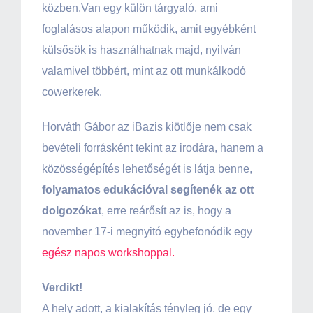
közben.Van egy külön tárgyaló, ami
foglalásos alapon működik, amit egyébként
külsősök is használhatnak majd, nyilván
valamivel többért, mint az ott munkálkodó
cowerkerek.
Horváth Gábor az iBazis kiötlője nem csak
bevételi forrásként tekint az irodára, hanem a
közösségépítés lehetőségét is látja benne,
folyamatos edukációval segítenék az ott
dolgozókat
, erre reárősít az is, hogy a
november 17-i megnyitó egybefonódik egy
egész napos workshoppal.
Verdikt!
A hely adott, a kialakítás tényleg jó, de egy