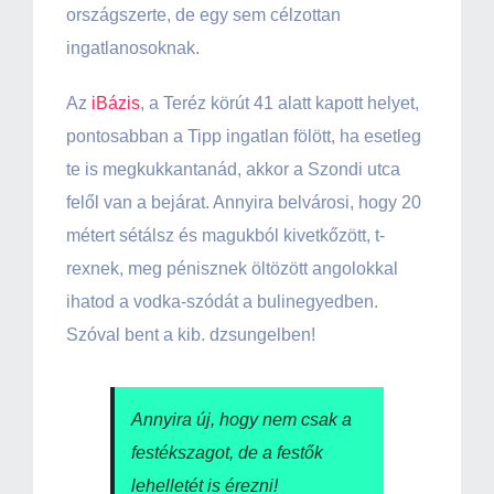
országszerte, de egy sem célzottan
ingatlanosoknak.
Az
iBázis
, a Teréz körút 41 alatt kapott helyet,
pontosabban a Tipp ingatlan fölött, ha esetleg
te is megkukkantanád, akkor a Szondi utca
felől van a bejárat. Annyira belvárosi, hogy 20
métert sétálsz és magukból kivetkőzött, t-
rexnek, meg pénisznek öltözött angolokkal
ihatod a vodka-szódát a bulinegyedben.
Szóval bent a kib. dzsungelben!
Annyira új, hogy nem csak a
festékszagot, de a festők
lehelletét is érezni!