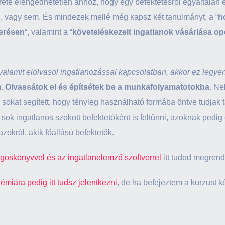
rete elengedhetetlen ahhoz, hogy egy befektetésről egyáltalán e
i, vagy sem. És mindezek mellé még kapsz két tanulmányt, a “
h
verésen
“, valamint a “
követeléskezelt ingatlanok vásárlása opc
valamit elolvasol ingatlanozással kapcsolatban, akkor ez legye
.
Olvassátok el és építsétek be a munkafolyamatotokba
. Ne
sokat segített, hogy tényleg használható formába öntve tudjak t
 sok ingatlanos szokott befektetőként is feltűnni, azoknak pedi
zokról, akik főállású befektetők.
ngoskönyvvel és az ingatlanelemző szoftverrel
itt tudod megrend
émiára pedig itt tudsz jelentkezni
, de ha befejeztem a kurzust k