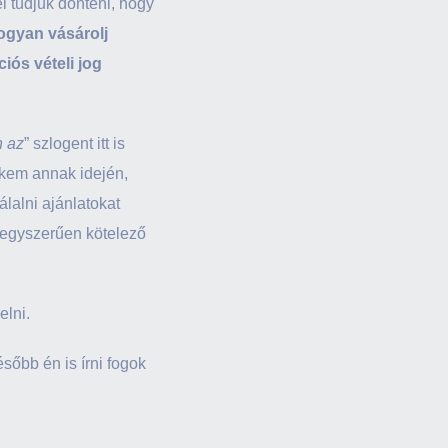
l tudjuk dönteni, hogy
ogyan vásárolj
iós vételi jog
n az
” szlogent itt is
kem annak idején,
álalni ajánlatokat
g egyszerűen kötelező
elni.
ésőbb én is írni fogok