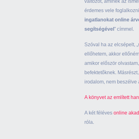
változót, aminek az isme
érdemes vele foglalkozn
ingatlanokat online ár
segítségével
” címmel.
Szóval ha az elcsépelt, „
ellőhetem, akkor ellőném
amikor először olvastam, 
befektetőknek. Másrészt,
irodalom, nem beszélve a
A könyvet az említett ha
A két féléves
online akad
róla.