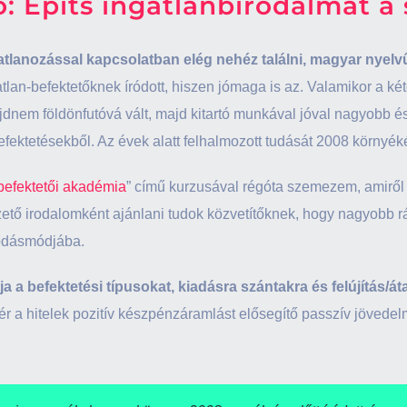
ó: Építs ingatlanbirodalmat 
atlanozással kapcsolatban elég nehéz találni, magyar nyelvű
tlan-befektetőknek íródott, hiszen jómaga is az. Valamikor a ké
jdnem földönfutóvá vált, majd kitartó munkával jóval nagyobb é
efektetésekből. Az évek alatt felhalmozott tudását 2008 környék
-befektetői akadémia
” című kurzusával régóta szemezem, amiről k
ető irodalomként ajánlani tudok közvetítőknek, hogy nagyobb rá
kodásmódjába.
ja a befektetési típusokat, kiadásra szántakra és felújítás/á
itér a hitelek pozitív készpénzáramlást elősegítő passzív jövede