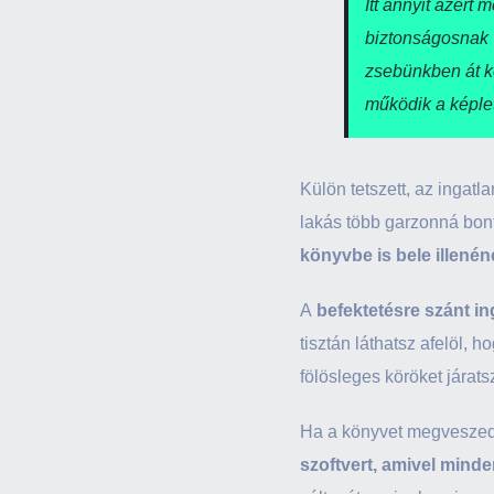
Itt annyit azért
biztonságosnak v
zsebünkben át ke
működik a képlet
Külön tetszett, az ingat
lakás több garzonná bont
könyvbe is bele illenén
A
befektetésre szánt in
tisztán láthatsz afelöl, 
fölösleges köröket járat
Ha a könyvet megveszed
szoftvert, amivel minde