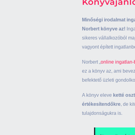
Könyvajánl
Minőségi irodalmat ing
Norbert könyve az!
Inga
sikeres vállalkozóból ma
vagyont épített ingatlanb
Norbert „
online ingatlan
ez a könyv az, ami bevez
befektető üzleti gondol
A könyv eleve
ketté oszt
értékesítendőkre
, de k
tulajdonságukra is.