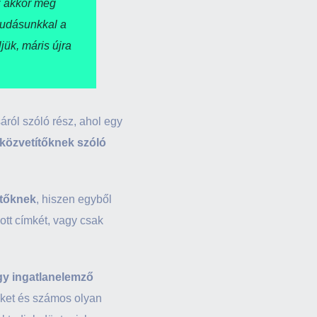
az akkor még
tudásunkkal a
jük, máris újra
ról szóló rész, ahol egy
 közvetítőknek szóló
ítőknek
, hiszen egyből
lott címkét, vagy csak
gy ingatlanelemző
geket és számos olyan