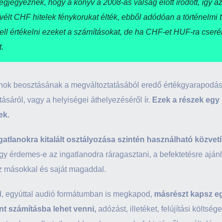
 megjegyeznék, hogy a könyv a 2008-as válság előtt íródott, így 
élt CHF hitelek fénykorukat élték, ebből adódóan a történelmi 
ll értékelni ezeket a számításokat, de ha CHF-et HUF-ra cserél
.
lanok beosztásának a megváltoztatásából eredő értékgyarapodásá
ásáról, vagy a helyiségei áthelyezéséről ír.
Ezek a részek egy
ek.
gatlanokra kitalált osztályozása szintén használható közvet
hogy érdemes-e az ingatlanodra ráragasztani, a befektetésre aján
sz másokkal és saját magaddal.
, egyúttal audió formátumban is megkapod,
másrészt kapsz e
nt számításba lehet venni,
adózást, illetéket, felújítási költsé