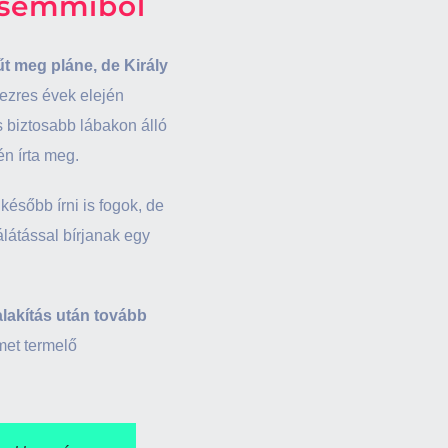
a semmiből
t meg pláne, de Király
tezres évek elején
s biztosabb lábakon álló
én írta meg.
ésőbb írni is fogok, de
látással bírjanak egy
talakítás után tovább
lmet termelő