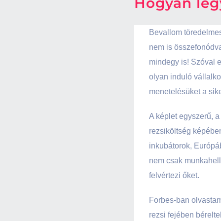
Hogyan leg
Bevallom töredelmese
nem is összefonódva
mindegy is! Szóval 
olyan induló vállalko
menetelésüket a siker
A képlet egyszerű, a
rezsiköltség képében,
inkubátorok, Európá
nem csak munkahellye
felvértezi őket.
Forbes-ban olvastam 
rezsi fejében bérel