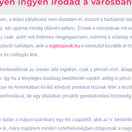
yen ingyen irodád a városban
n, a teljes pályázatot nem olvastam el, viszont a budapesti star
) két ujjamat mindig ütőerén tartom. Ennek a mondatnak vót v
ez csak azért volt érdemes megjegyeznem, mármint a sztartap mi
zásról hallottam, akik a
rogtonjovok.hu
-n keresztül kezdték el 
 és csillogás felé.
 bérbeadónak az üresen álló ingatlan, csak a pénzét viszi, álla
 így ha a tényleges kiadásig beköltöztet valakit, addig is pénzt 
ban és Amerikában kiváló kiinduló pontokat hoznak létre a kezd
l/irodával, de egy általában proaktív gondolkodású közösség h
(talán a májusi számban) egy kis csapatról, akik az V. kerület
tek ki, mára majdnem minden üzlethelyiségben dolgoznak a nagy