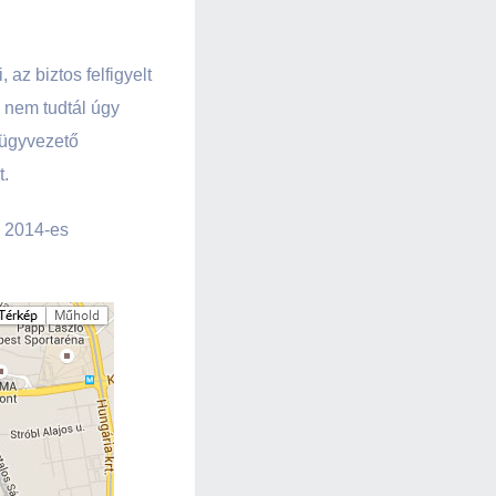
az biztos felfigyelt
n nem tudtál úgy
 ügyvezető
t.
y 2014-es