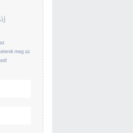
új
az
jelenik meg az
ked!