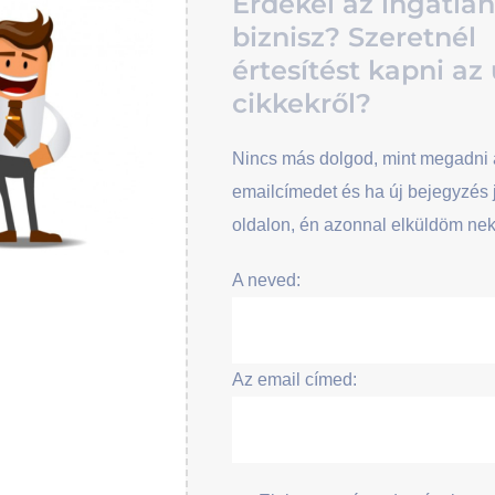
Érdekel az ingatlan
biznisz? Szeretnél
értesítést kapni az 
cikkekről?
Nincs más dolgod, mint megadni 
emailcímedet és ha új bejegyzés 
oldalon, én azonnal elküldöm ne
A neved:
Az email címed: