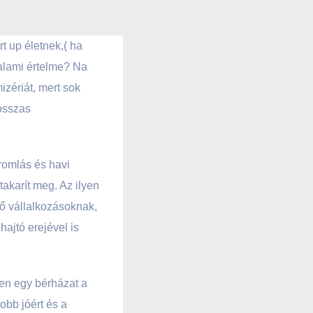
t up életnek,( ha
alami értelme? Na
zériát, mert sok
hosszas
gromlás és havi
takarít meg. Az ilyen
ő vállalkozásoknak,
ajtó erejével is
ben egy bérházat a
obb jóért és a