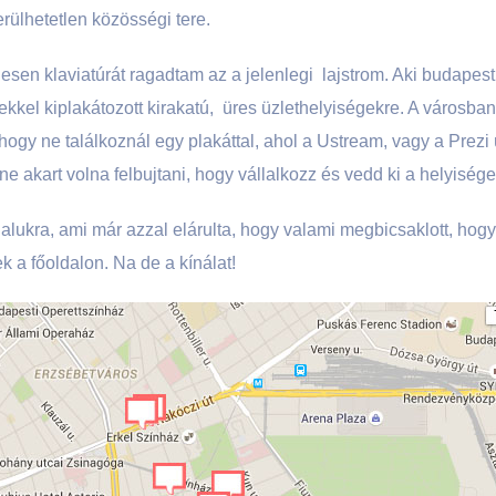
rülhetetlen közösségi tere.
sen klaviatúrát ragadtam az a jelenlegi lajstrom. Aki budapesti, 
ekkel kiplakátozott kirakatú, üres üzlethelyiségekre. A városba
hogy ne találkoznál egy plakáttal, ahol a Ustream, vagy a Prezi
e akart volna felbujtani, hogy vállalkozz és vedd ki a helyisége
lukra, ami már azzal elárulta, hogy valami megbicsaklott, hog
k a főoldalon. Na de a kínálat!