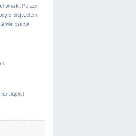
dhatna ki. Persze
ogle kifejezetten
 tarkón csapot
el.
ránt táplált