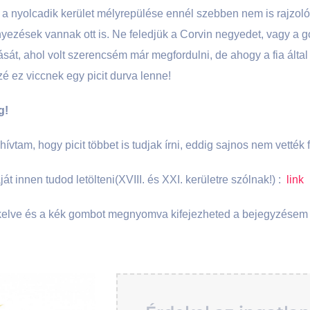
 a nyolcadik kerület mélyrepülése ennél szebben nem is rajzoló
ezések vannak ott is. Ne feledjük a Corvin negyedet, vagy a go
lását, ahol volt szerencsém már megfordulni, de ahogy a fia által
 ez viccnek egy picit durva lenne!
g!
vtam, hogy picit többet is tudjak írni, eddig sajnos nem vették f
ját innen tudod letölteni(XVIII. és XXI. kerületre szólnak!) :
link
likkelve és a kék gombot megnyomva kifejezheted a bejegyzésem i