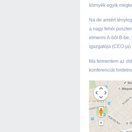
környék egyik megke
Na de amiért ténylege
a nagy fehér poszter
elmenni A-ból B-be, 
igazgatója (CEO-ja) n
Ma felmentem az olda
konferenciát hirdetne