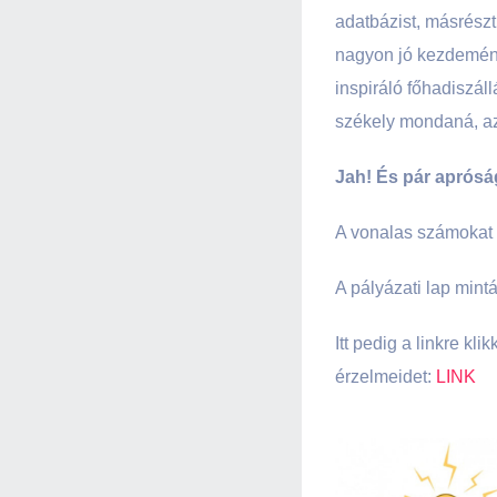
adatbázist, másrészt
nagyon jó kezdemény
inspiráló főhadiszál
székely mondaná, azé
Jah! És pár aprósá
A vonalas számokat hí
A pályázati lap mintá
Itt pedig a linkre k
érzelmeidet:
LINK