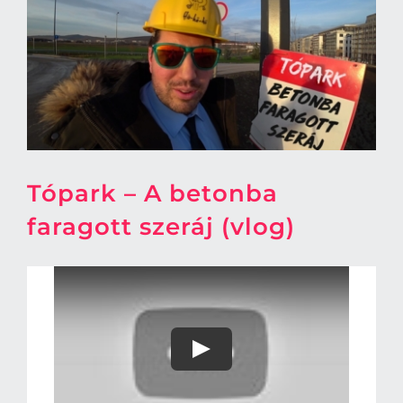
Tópark – A betonba
faragott szeráj (vlog)
Play