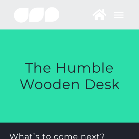
Skip
to
content
The Humble
Wooden Desk
What’s to come next?