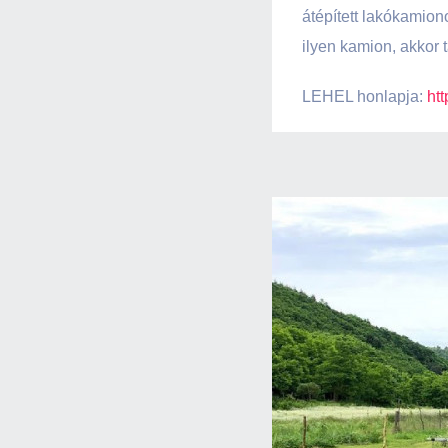
átépített lakókamion
ilyen kamion, akkor t
LEHEL honlapja:
ht