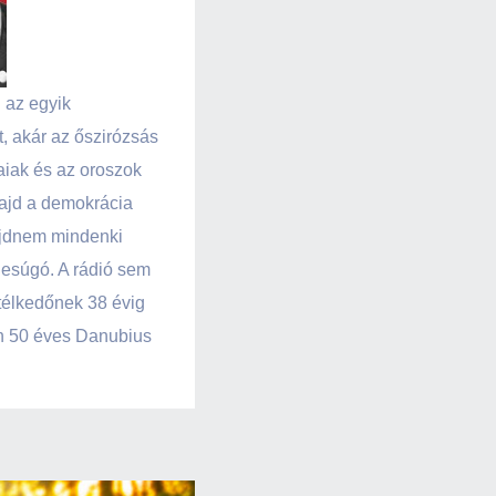
 az egyik
, akár az őszirózsás
aiak és az oroszok
majd a demokrácia
majdnem mindenki
 Besúgó. A rádió sem
etélkedőnek 38 évig
dén 50 éves Danubius