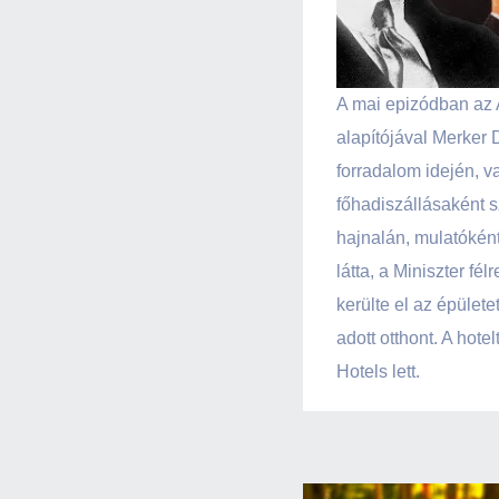
A mai epizódban az A
alapítójával Merker 
forradalom idején, 
főhadiszállásaként s
hajnalán, mulatóként
látta, a Miniszter fé
kerülte el az épület
adott otthont. A hote
Hotels lett.