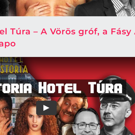
el Túra – A Vörös gróf, a Fás
tapo
Play