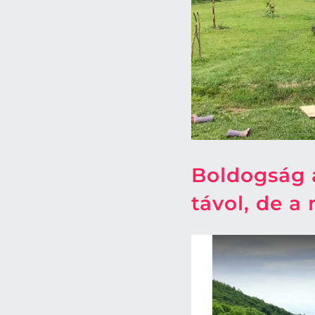
Boldogság a
távol, de a