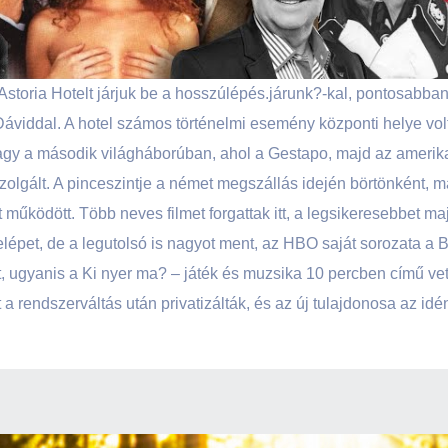
storia Hotelt járjuk be a hosszúlépés.járunk?-kal, pontosabban
Dáviddal. A hotel számos történelmi esemény központi helye volt
vagy a második világháborúban, ahol a Gestapo, majd az amerik
zolgált. A pinceszintje a német megszállás idején börtönként, 
 működött. Több neves filmet forgattak itt, a legsikeresebbet 
lrelépet, de a legutolsó is nagyot ment, az HBO saját sorozata a
et, ugyanis a Ki nyer ma? – játék és muzsika 10 percben című v
lt a rendszerváltás után privatizálták, és az új tulajdonosa az i