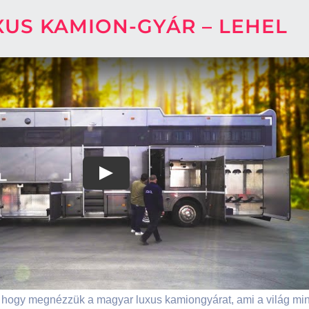
XUS KAMION-GYÁR – LEHEL
Play
 hogy megnézzük a magyar luxus kamiongyárat, ami a világ mind