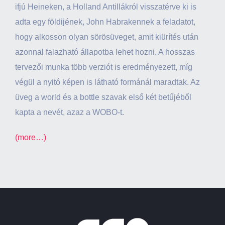
ifjú Heineken, a Holland Antillákról visszatérve ki is
adta egy földijének, John Habrakennek a feladatot,
hogy alkosson olyan sörösüveget, amit kiürítés után
azonnal falazható állapotba lehet hozni. A hosszas
tervezői munka több verziót is eredményezett, míg
végül a nyitó képen is látható formánál maradtak. Az
üveg a world és a bottle szavak első két betűjéből
kapta a nevét, azaz a WOBO-t.
(more…)