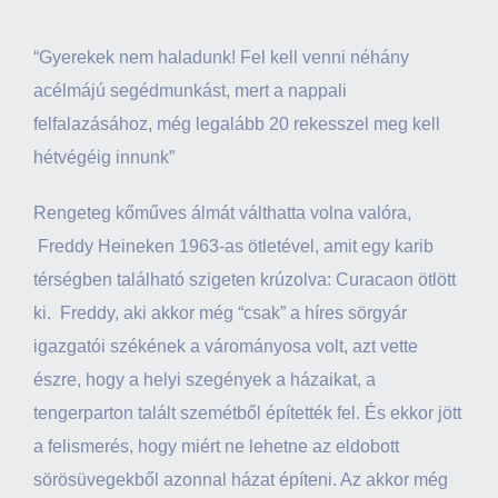
“Gyerekek nem haladunk! Fel kell venni néhány
acélmájú segédmunkást, mert a nappali
felfalazásához, még legalább 20 rekesszel meg kell
hétvégéig innunk”
Rengeteg kőműves álmát válthatta volna valóra,
Freddy Heineken 1963-as ötletével, amit egy karib
térségben található szigeten krúzolva: Curacaon ötlött
ki. Freddy, aki akkor még “csak” a híres sörgyár
igazgatói székének a várományosa volt, azt vette
észre, hogy a helyi szegények a házaikat, a
tengerparton talált szemétből építették fel. És ekkor jött
a felismerés, hogy miért ne lehetne az eldobott
sörösüvegekből azonnal házat építeni. Az akkor még