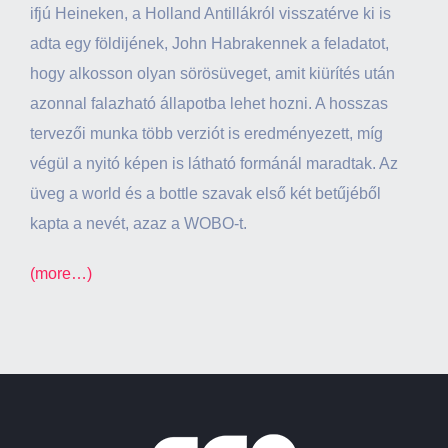
ifjú Heineken, a Holland Antillákról visszatérve ki is
adta egy földijének, John Habrakennek a feladatot,
hogy alkosson olyan sörösüveget, amit kiürítés után
azonnal falazható állapotba lehet hozni. A hosszas
tervezői munka több verziót is eredményezett, míg
végül a nyitó képen is látható formánál maradtak. Az
üveg a world és a bottle szavak első két betűjéből
kapta a nevét, azaz a WOBO-t.
(more…)