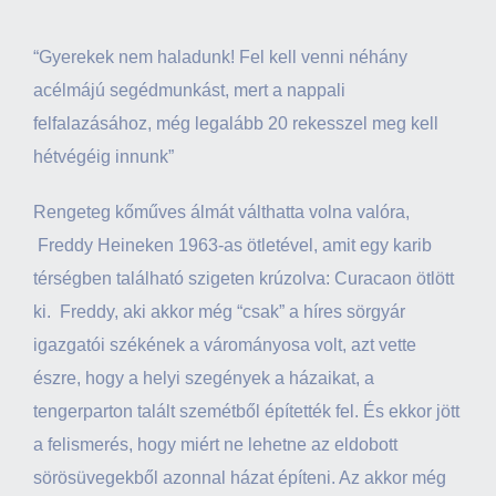
“Gyerekek nem haladunk! Fel kell venni néhány
acélmájú segédmunkást, mert a nappali
felfalazásához, még legalább 20 rekesszel meg kell
hétvégéig innunk”
Rengeteg kőműves álmát válthatta volna valóra,
Freddy Heineken 1963-as ötletével, amit egy karib
térségben található szigeten krúzolva: Curacaon ötlött
ki. Freddy, aki akkor még “csak” a híres sörgyár
igazgatói székének a várományosa volt, azt vette
észre, hogy a helyi szegények a házaikat, a
tengerparton talált szemétből építették fel. És ekkor jött
a felismerés, hogy miért ne lehetne az eldobott
sörösüvegekből azonnal házat építeni. Az akkor még