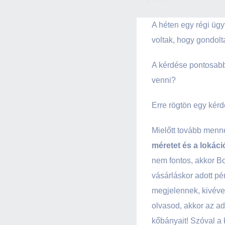
A héten egy régi ügy
voltak, hogy gondolt
A kérdése pontosabb
venni?
Erre rögtön egy kér
Mielőtt tovább menn
méretet és a lokáci
nem fontos, akkor Bo
vásárláskor adott pé
megjelennek, kivéve 
olvasod, akkor az ad
kőbányait! Szóval a