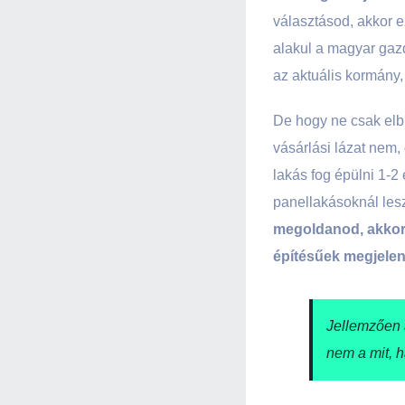
választásod, akkor e
alakul a magyar gazd
az aktuális kormány, 
De hogy ne csak elbi
vásárlási lázat nem,
lakás fog épülni 1-2
panellakásoknál les
megoldanod, akkor e
építésűek megjelen
Jellemzően a
nem a mit, 