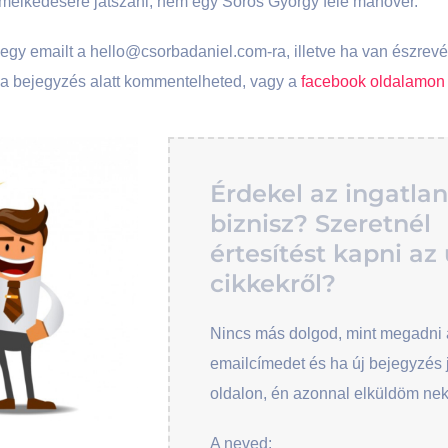
emelkedésére játszani, nem egy Soros György féle manőver.
 egy emailt a hello@csorbadaniel.com-ra, illetve ha van észrevé
 a bejegyzés alatt kommentelheted, vagy a
facebook oldalamon
Érdekel az ingatlan
biznisz? Szeretnél
értesítést kapni az 
cikkekről?
Nincs más dolgod, mint megadni 
emailcímedet és ha új bejegyzés 
oldalon, én azonnal elküldöm ne
A neved: