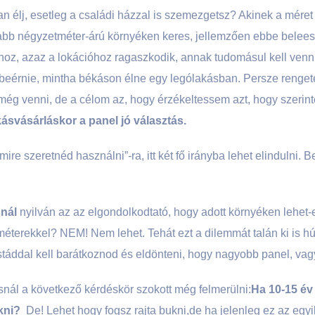
n élj, esetleg a családi házzal is szemezgetsz? Akinek a méret
abb négyzetméter-árú környéken keres, jellemzően ebbe beleesn
shoz, azaz a lokációhoz ragaszkodik, annak tudomásul kell ven
 beérnie, mintha békáson élne egy lególakásban. Persze renget
még venni, de a célom az, hogy érzékeltessem azt, hogy szerin
akásvásárláskor a panel jó választás.
mire szeretnéd használni”-ra, itt két fő irányba lehet elindulni. Be
snál
nyilván az az elgondolkodtató, hogy adott környéken lehet-e
éterekkel? NEM! Nem lehet. Tehát ezt a dilemmát talán ki is hú
táddal kell barátkoznod és eldönteni, hogy nagyobb panel, vagy
ásnál a következő kérdéskör szokott még felmerülni:
Ha 10-15 év
kni?
De! Lehet hogy fogsz rajta bukni,de ha jelenleg ez az egyi