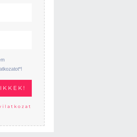
em
atkozatot*!
yilatkozat