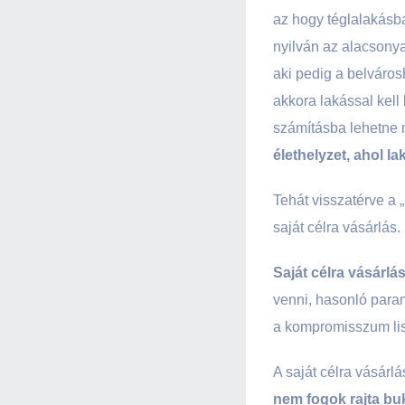
az hogy téglalakásba
nyilván az alacsony
aki pedig a belváro
akkora lakással kell
számításba lehetne 
élethelyzet, ahol l
Tehát visszatérve a „
saját célra vásárlás.
Saját célra vásárlá
venni, hasonló param
a kompromisszum lis
A saját célra vásárl
nem fogok rajta bu