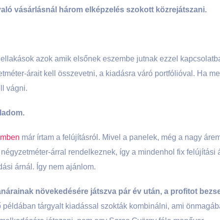
való vásárlásnál három elképzelés szokott közrejátszani.
ellakások azok amik elsőnek eszembe jutnak ezzel kapcsolatban.
méter-árait kell összevetni, a kiadásra váró portfólióval. Ha meg
ll vágni.
eladom.
semben
már írtam a felújításról. Mivel a panelek, még a nagy áre
négyzetméter-árral rendelkeznek, így a mindenhol fix felújítási 
dási árnál. Így nem ajánlom.
anárainak növekedésére játszva pár év után, a profitot bez
ő példában tárgyalt kiadással szokták kombinálni, ami önmagában