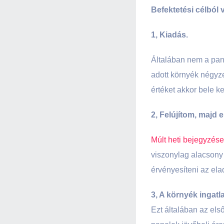
Befektetési célból 
1, Kiadás.
Általában nem a pan
adott környék négyzet
értéket akkor bele ke
2, Felújítom, majd 
Múlt heti bejegyzé
viszonylag alacsony 
érvényesíteni az ela
3, A környék ingatl
Ezt általában az els