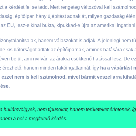
zt a kérdést fel se tedd. Mert rengeteg változóval kell számoln
aság, építőipar, hány újépítést adnak át, milyen gazdaság élén
az EU, lesz-e kínai bukta, kipukkad-e újra az amerikai ingatlanlu
zonytalanítsalak, hanem válaszokat is adjak. A jelenlegi nem 
 de kis bátorságot adtak az építőiparnak, aminek hatására csak
 éven belül, ami nyilván az árakra csökkenő hatással lesz. De 
z érezhető, hanem minden lakóingatlannál, így
ha a vásárlást m
zzel nem is kell számolnod, mivel bármit veszel arra kihatá
ése.
 hullámvölgyek, nem típusokat, hanem területeket érintenek, íg
hanem a hol a megfelelő kérdés.