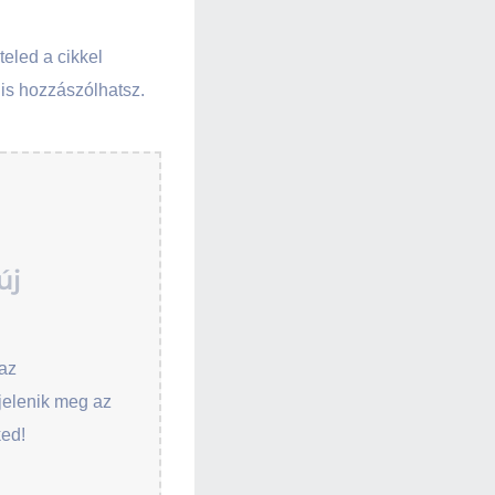
teled a cikkel
is hozzászólhatsz.
új
az
jelenik meg az
ked!