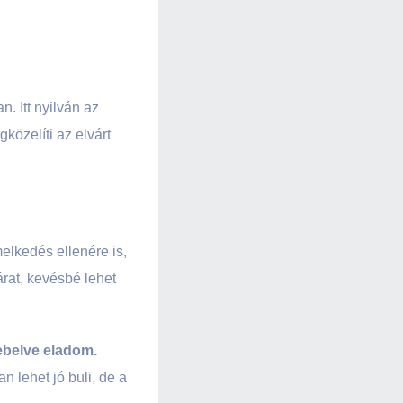
 Itt nyilván az
közelíti az elvárt
melkedés ellenére is,
árat, kevésbé lehet
sebelve eladom.
 lehet jó buli, de a