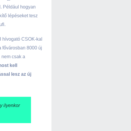
od. Például hogyan
kítő lépéseket tesz
fi.
túl hívogató CSOK-kal
 a fővárosban 8000 új
ez nem csak a
ost kell
ssal lesz az új
y ilyenkor