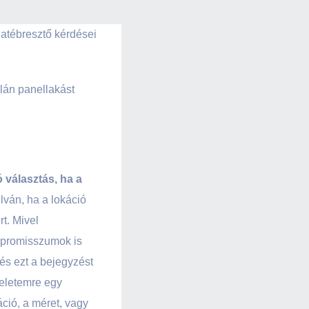
latébresztő kérdései
lán panellakást
ó választás, ha a
lván, ha a lokáció
t. Mivel
ompromisszumok is
és ezt a bejegyzést
teletemre egy
ció, a méret, vagy