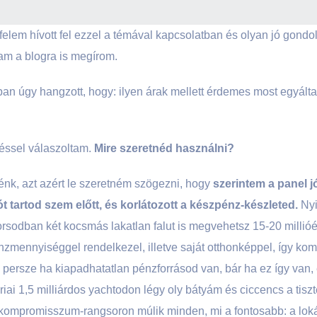
felem hívott fel ezzel a témával kapcsolatban és olyan jó gondo
am a blogra is megírom.
an úgy hangzott, hogy: ilyen árak mellett érdemes most egyálta
déssel válaszoltam.
Mire szeretnéd használni?
énk, azt azért le szeretném szögezni, hogy
szerintem a panel j
ót tartod szem előtt, és korlátozott a készpénz-készleted.
Nyi
rsodban két kocsmás lakatlan falut is megvehetsz 15-20 millióér
nzmennyiséggel rendelkezel, illetve saját otthonképpel, így k
persze ha kiapadhatatlan pénzforrásod van, bár ha ez így van, 
riai 1,5 milliárdos yachtodon légy oly bátyám és ciccencs a tisz
 kompromisszum-rangsoron múlik minden, mi a fontosabb: a loká