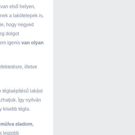
 van első helyen,
ek a lakótelepek is,
nie, hogy negyed
eg dolgot
tem igenis
van olyan
fektetésre, illetve
 téglaépítésű lakást
zhatjuk. Így nyilván
 kisebb tégla.
 múlva eladom,
k legjobb