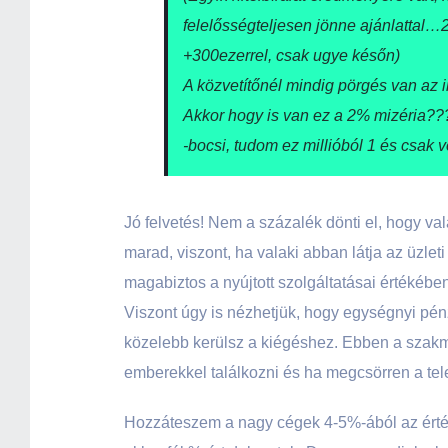
felelősségteljesen jönne ajánlattal…
+300ezerrel, csak ugye későn)
A közvetítőnél mindig pörgés van az 
Akkor hogy is van ez a 2% mizéria??
-bocsi, tudom ez millióból 1 és csak 
Jó felvetés! Nem a százalék dönti el, hogy val
marad, viszont, ha valaki abban látja az üzlet
magabiztos a nyújtott szolgáltatásai értékébe
Viszont úgy is nézhetjük, hogy egységnyi pén
közelebb kerülsz a kiégéshez. Ebben a szakm
emberekkel találkozni és ha megcsörren a te
Hozzáteszem a nagy cégek 4-5%-ából az értéke