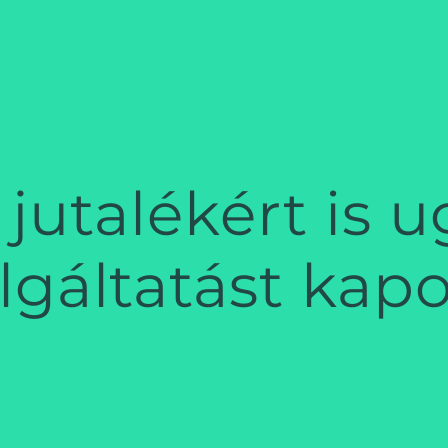
jutalékért is 
lgáltatást ka