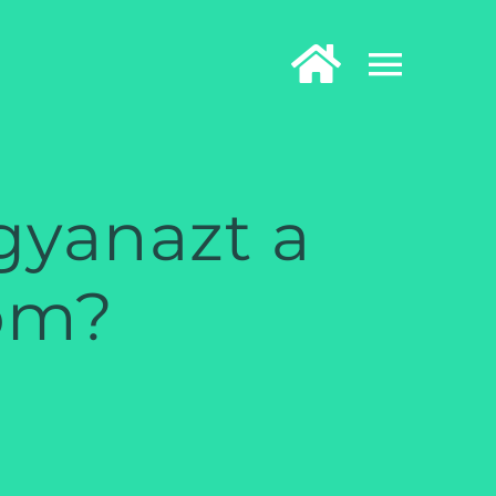
ugyanazt a
pom?