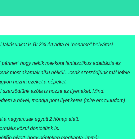
 lakásunkat is Br.2%-ért adta el “noname” belvárosi
áj pártner” hogy nekik mekkora fantasztikus adatbázis és
, csak most akarnak alku nélkül…csak szerződjünk má’ lefele
nagyon hozná ezeket a népeket.
szerződtünk azóta is hozza az ilyeneket. Mind.
tem a nővel, mondja pont ilyet keres (mire én: tuuudom)
nt a nagyarcúak együtt 2 hónap alatt.
normális közül döntöttünk is.
 hétfőn hívott, hogy pénteken megkapta, immár