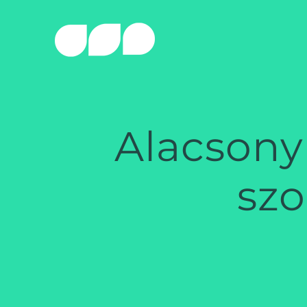
Skip
to
content
Alacsony 
szo