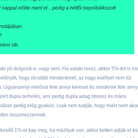
2 nappal előtte ment el…pedig a hétfői bepróbálkozott
irodájában.
?
velem stb
aki jól dolgozik-e, vagy sem. Ha valaki rossz, akkor 5%-ért is ro
i előnyét, hogy olcsóbb mindenkinél, az nagy eséllyel nem túl
n. Ugyanannyi melóval fele annyi kereset és mindenre fele annyi
zért dupla terhelés, ami pedig dupla adag stressz és máris
ában pedig elég gyakori, csak nem tudják, hogy miért nem aka
lefon összerezzennek.
sítő 1%-ot kap meg, ha mázlijuk van, akkor ketten adják el és