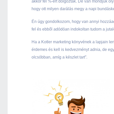
akkor fél %-ért dolgoztak. De van mondjuk oly
hogy ott milyen darálás megy a napi bundáske
Én úgy gondolkozom, hogy van annyi hozzáadot
fel és ebből adódóan indokoltan tudom a jutal
Ha a Kotler marketing könyvének a lapjain le
érdemes és kell is kedvezményt adnia, de egy
olcsóbban, amíg a készlet tart”.