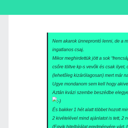
Nem akarok ünneprontó lenni, de a mi
ingatlanos csaj.
Mikor meghirdettük jött a sok “frencs
csőre töltve kp-s vevők és csak ilyet
(lehetőleg kizárólagosan) mert már 
Ugye mondanom sem kell hogy akivel 
Aztán kvázi szembe beszédbe elegyed
;-)
És bakker 1 hét alatt többet hozott mi
2 kivételével mind ajánlatot is tett, 2 
(Egyik hitelbírálat eredményére várt,