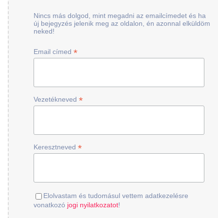
Nincs más dolgod, mint megadni az emailcímedet és ha
új bejegyzés jelenik meg az oldalon, én azonnal elküldöm
neked!
*
Email címed
*
Vezetékneved
*
Keresztneved
Elolvastam és tudomásul vettem adatkezelésre
vonatkozó
jogi nyilatkozatot
!