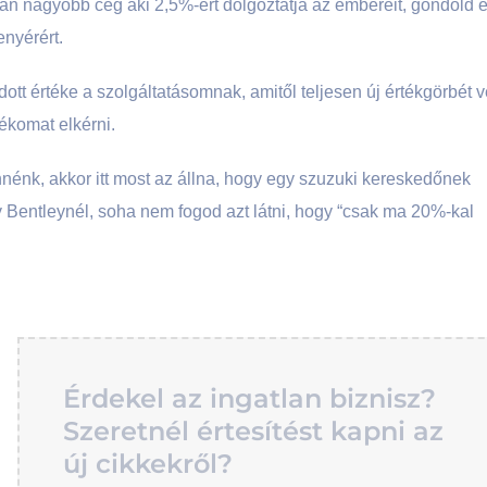
an nagyobb cég aki 2,5%-ért dolgoztatja az embereit, gondold e
nyérért.
t értéke a szolgáltatásomnak, amitől teljesen új értékgörbét 
ékomat elkérni.
nnénk, akkor itt most az állna, hogy egy szuzuki kereskedőnek
 Bentleynél, soha nem fogod azt látni, hogy “csak ma 20%-kal
Érdekel az ingatlan biznisz?
Szeretnél értesítést kapni az
új cikkekről?