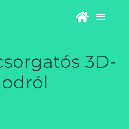
csorgatós 3D-
nodról