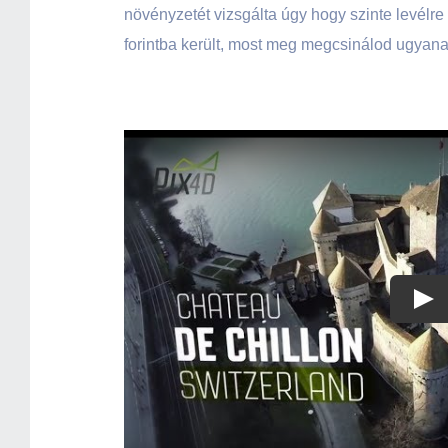
növényzetét vizsgálta úgy hogy szinte levélre 
forintba került, most meg megcsinálod ugyana
Pla