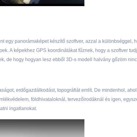
nt egy panorámaképet készítő szoftver, azzal a különbséggel, 
épek. A képekhez GPS koordinátákat fűznek, hogy a szoftver tudj
ltek, de hogy hogyan lesz ebből 3D-s modell halvány gőzöm ninc
ágot, erdőgazdálkodást, topográfiát említ. De mindenhol, ahol
mlékvédelem, földhivataloknál, tervezőirodáknál és igen, egysz
tni ingatlanokat.