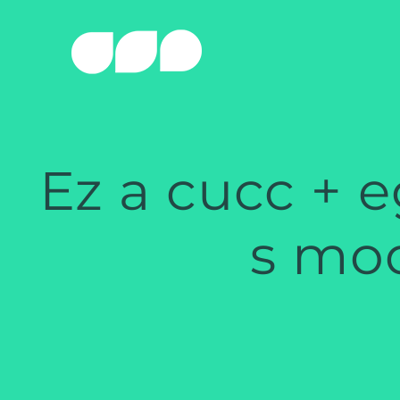
Skip
to
content
Ez a cucc + 
s mod