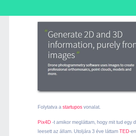
Folytatva a
startupos
vonalat.
Pix4D
-t amikor megláttam, hogy mit tud egy 
leesett az állam. Utoljára 3 éve láttam
TED
-en