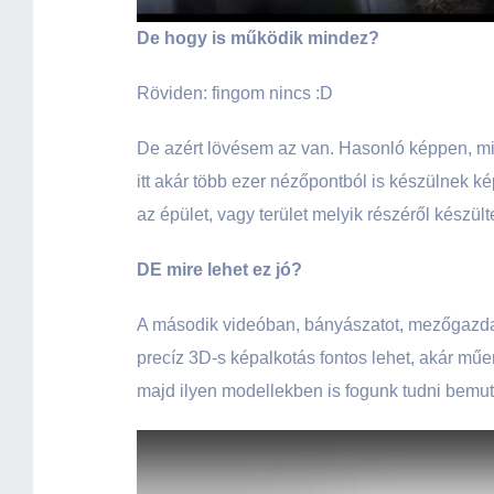
De hogy is működik mindez?
Röviden: fingom nincs :D
De azért lövésem az van. Hasonló képpen, mi
itt akár több ezer nézőpontból is készülnek k
az épület, vagy terület melyik részéről készü
DE mire lehet ez jó?
A második videóban, bányászatot, mezőgazdas
precíz 3D-s képalkotás fontos lehet, akár műe
majd ilyen modellekben is fogunk tudni bemuta