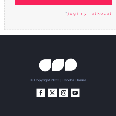
*
jogi nyilatkozat
© Copyright 2022 | Csorba Dániel