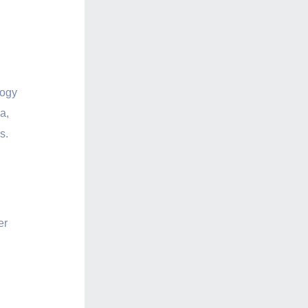
hogy
a,
s.
er