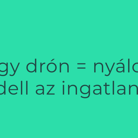
egy drón = nyál
ell az ingatla