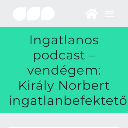
Skip
to
content
Ingatlanos
podcast –
vendégem:
Király Norbert
ingatlanbefektető