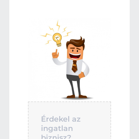
Érdekel az
ingatlan
biznisz?