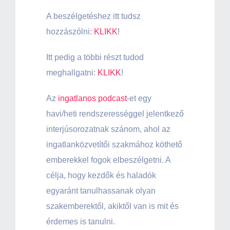
A beszélgetéshez itt tudsz
hozzászólni:
KLIKK
!
Itt pedig a többi részt tudod
meghallgatni:
KLIKK
!
Az
ingatlanos podcast
-et egy
havi/heti rendszerességgel jelentkező
interjúsorozatnak szánom, ahol az
ingatlanközvetítői szakmához köthető
emberekkel fogok elbeszélgetni. A
célja, hogy kezdők és haladók
egyaránt tanulhassanak olyan
szakemberektől, akiktől van is mit és
érdemes is tanulni.