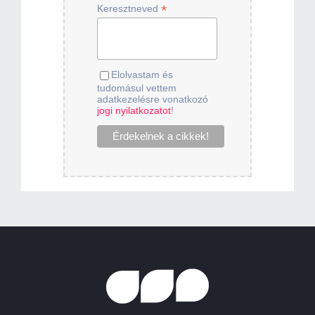
*
Keresztneved
Elolvastam és
tudomásul vettem
adatkezelésre vonatkozó
jogi nyilatkozatot
!